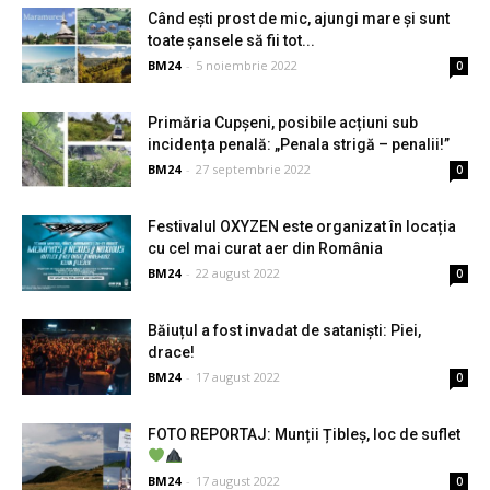
Când ești prost de mic, ajungi mare și sunt
toate șansele să fii tot...
BM24
-
5 noiembrie 2022
0
Primăria Cupșeni, posibile acțiuni sub
incidența penală: „Penala strigă – penalii!”
BM24
-
27 septembrie 2022
0
Festivalul OXYZEN este organizat în locația
cu cel mai curat aer din România
BM24
-
22 august 2022
0
Băiuțul a fost invadat de sataniști: Piei,
drace!
BM24
-
17 august 2022
0
FOTO REPORTAJ: Munții Țibleș, loc de suflet
BM24
-
17 august 2022
0