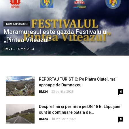
TARA LAPUSULUI
Maramureșul este gazda Festivalului
„Pintea Viteazul”
BM24
-
14 mai 2024
REPORTAJ TURISTIC: Pe Piatra Ciutei, mai
aproape de Dumnezeu
BM24
-
23 aprilie 2023
0
Despre linii și permise pe DN 18 B. Lăpușanii
sunt în continuare bătaia de...
BM24
-
18 ianuarie 2023
0