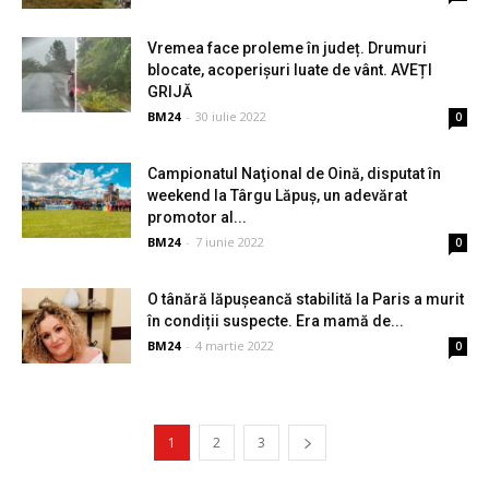
Vremea face proleme în județ. Drumuri
blocate, acoperișuri luate de vânt. AVEȚI
GRIJĂ
BM24
-
30 iulie 2022
0
Campionatul Naţional de Oină, disputat în
weekend la Târgu Lăpuş, un adevărat
promotor al...
BM24
-
7 iunie 2022
0
O tânără lăpușeancă stabilită la Paris a murit
în condiții suspecte. Era mamă de...
BM24
-
4 martie 2022
0
1
2
3