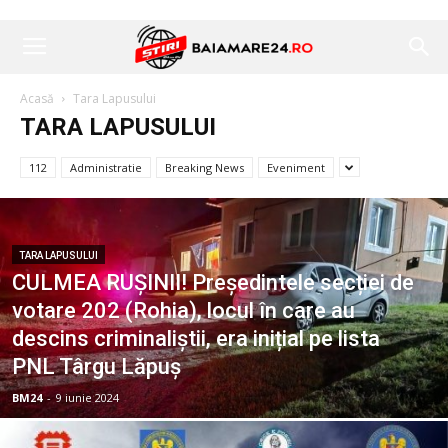
Acasă
Tara Lapusului
TARA LAPUSULUI
112
Administratie
Breaking News
Eveniment
TARA LAPUSULUI
CULMEA RUȘINII! Președintele secției de
votare 202 (Rohia), locul în care au
descins criminaliștii, era inițial pe lista
PNL Târgu Lăpuș
BM24
-
9 iunie 2024