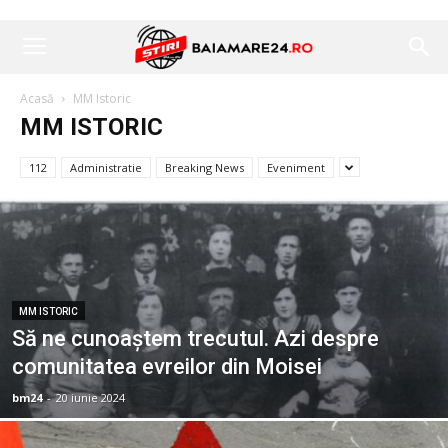
Acasă
MM Istoric
MM ISTORIC
112
Administratie
Breaking News
Eveniment
MM ISTORIC
Să ne cunoaştem trecutul. Azi despre
comunitatea evreilor din Moisei
bm24
-
20 iunie 2024