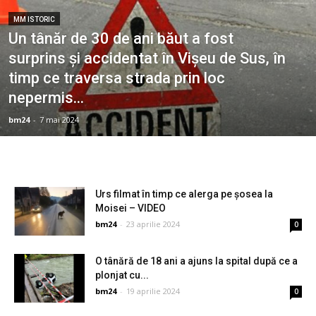
MM ISTORIC
Un tânăr de 30 de ani băut a fost
surprins şi accidentat în Vişeu de Sus, în
timp ce traversa strada prin loc
nepermis...
bm24
-
7 mai 2024
Urs filmat în timp ce alerga pe şosea la
Moisei – VIDEO
bm24
-
23 aprilie 2024
0
O tânără de 18 ani a ajuns la spital după ce a
plonjat cu...
bm24
-
19 aprilie 2024
0