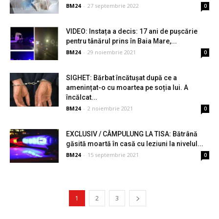
BM24
-
27 septembrie 2022
0
VIDEO: Instața a decis: 17 ani de pușcărie
pentru tânărul prins în Baia Mare,...
BM24
-
29 noiembrie 2021
0
SIGHET: Bărbat încătușat după ce a
amenințat-o cu moartea pe soția lui. A
încălcat...
BM24
-
2 noiembrie 2021
0
EXCLUSIV / CÂMPULUNG LA TISA: Bătrână
găsită moartă în casă cu leziuni la nivelul...
BM24
-
15 septembrie 2021
0
1
2
3