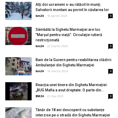
Alţi doi ucraineni s-au rătăcit în munţi.
Salvatorii montani au pornit în căutarea lor
bm24
-
18 aprilie 2024
0
Sâmbătă la Sighetu Marmaţiei are loc
”Marșul pentru viață”. Circulaţie rutieră
restricţionată
bm24
-
22 martie 2024
0
Bani de la Guvern pentru reabilitarea clădirii
Ambulanţei din Sighetu Marmaţiei
bm24
-
18 martie 2024
0
Reacția unei tinere din Sighetu Marmației:
„BUG Mafia a avut dreptate: O parte din...
BM24
-
22 mai 2023
0
Tânăr de 18 ani descoperit cu substanțe
interzise pe o stradă din Sighetu Marmaţiei