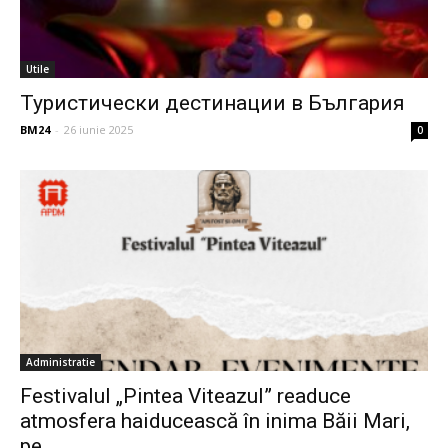
Utile
Туристически дестинации в България
BM24
-
26 iunie 2025
0
Administratie
Festivalul „Pintea Viteazul” readuce
atmosfera haiducească în inima Băii Mari,
pe...