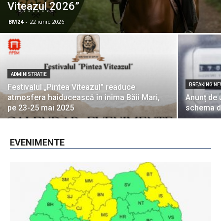
Viteazul 2026”
BM24
-
22 iunie 2026
ADMINISTRATIE
BREAKING N
Festivalul „Pintea Viteazul” readuce
atmosfera haiducească în inima Băii Mari,
Anunț de 
pe 23-25 mai 2025
schema de
EVENIMENTE