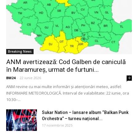
Breaking News
ANM avertizează: Cod Galben de caniculă
în Maramureș, urmat de furtuni...
BM24
-
22 iunie 2026
0
ANM revine cu mai multe informări și atenționări meteo, astfel:
INFORMARE METEOROLOGICĂ. Interval de valabilitate: 22 iunie, ora
10:30–...
Sukar Nation – lansare album “Balkan Punk
Orchestra” – turneu național...
17 noiembrie 2025