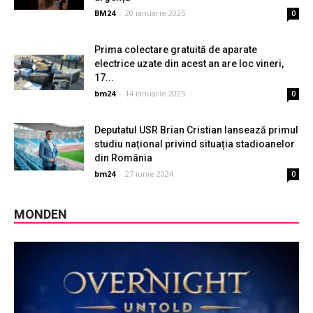
BM24
-
20 ianuarie 2025
0
Prima colectare gratuită de aparate
electrice uzate din acest an are loc vineri,
17...
bm24
-
14 ianuarie 2025
0
Deputatul USR Brian Cristian lansează primul
studiu național privind situația stadioanelor
din România
bm24
-
27 iunie 2024
0
MONDEN