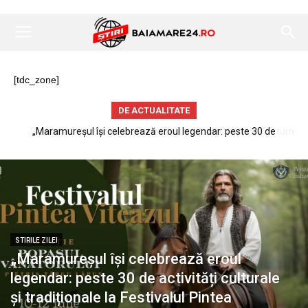
[tdc_zone]
DE ACTUALITATE
Sukar Nation – lansare album “Balkan Punk Orchestra” – turneu
național Chemăm armata de suflete în Log Out, Baia Mare
STIRILE ZILEI
„Maramureșul își celebrează eroul
legendar: peste 30 de activități culturale
și tradiționale la Festivalul Pintea