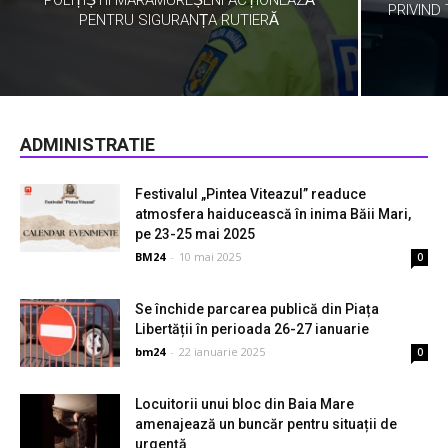
POLIȚIȘTII MARAMUREȘENI ACȚIONEAZĂ
PRIVIND
PENTRU SIGURANȚA RUTIERĂ
ADMINISTRATIE
Festivalul „Pintea Viteazul” readuce
atmosfera haiducească în inima Băii Mari,
pe 23-25 mai 2025
BM24
-
10 mai 2025
0
Se închide parcarea publică din Piața
Libertății în perioada 26-27 ianuarie
bm24
-
22 ianuarie 2025
0
Locuitorii unui bloc din Baia Mare
amenajează un buncăr pentru situații de
urgență