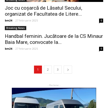
Joc cu coșarcă de Lăsatul Secului,
organizat de Facultatea de Litere...
bm24
-
27 februarie 2025
0
Breaking News
Handbal feminin. Jucătoare de la CS Minaur
Baia Mare, convocate la...
bm24
-
27 februarie 2025
0
1
2
3
- Reclame -