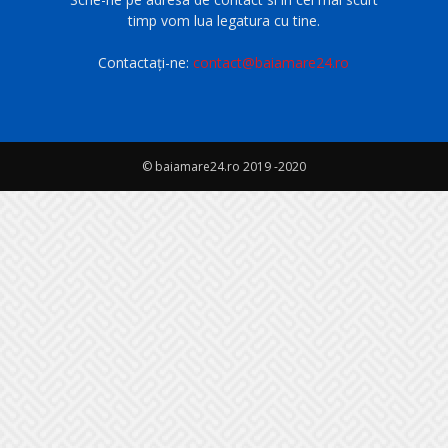
timp vom lua legatura cu tine.
Contactați-ne:
contact@baiamare24.ro
© baiamare24.ro 2019 -2020