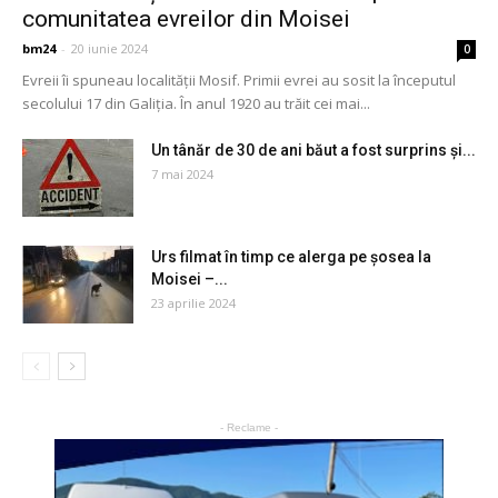
comunitatea evreilor din Moisei
bm24
-
20 iunie 2024
0
Evreii îi spuneau localității Mosif. Primii evrei au sosit la începutul
secolului 17 din Galiția. În anul 1920 au trăit cei mai...
Un tânăr de 30 de ani băut a fost surprins şi...
7 mai 2024
Urs filmat în timp ce alerga pe şosea la
Moisei –...
23 aprilie 2024
- Reclame -