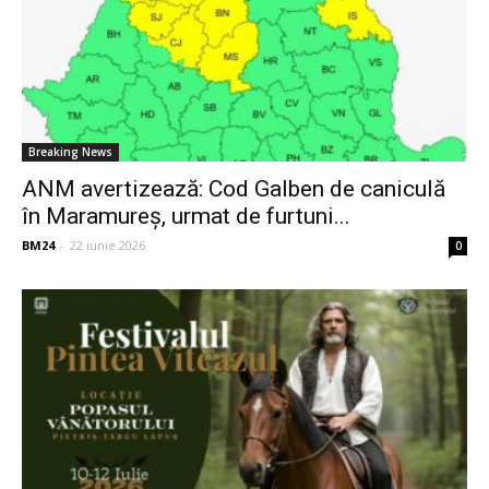
Breaking News
ANM avertizează: Cod Galben de caniculă
în Maramureș, urmat de furtuni...
BM24
-
22 iunie 2026
0