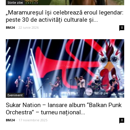
Stirile zilei
„Maramureșul își celebrează eroul legendar:
peste 30 de activități culturale și...
BM24
-
22 iunie 2026
0
Eveniment
Sukar Nation – lansare album “Balkan Punk
Orchestra” – turneu național...
BM24
-
17 noiembrie 2025
0