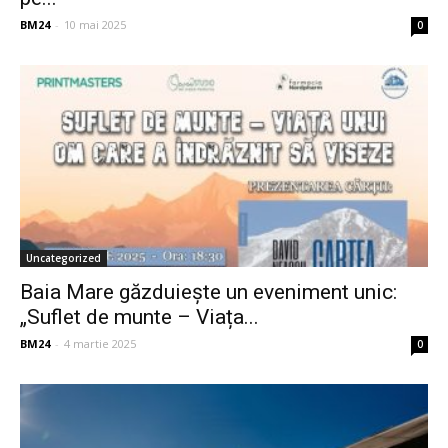
BM24
-
10 mai 2025
0
Uncategorized
Baia Mare găzduiește un eveniment unic:
„Suflet de munte – Viața...
BM24
-
4 martie 2025
0