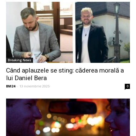
Breaking News
Când aplauzele se sting: căderea morală a
lui Daniel Bera
BM24
-
13 noiembrie 2025
0