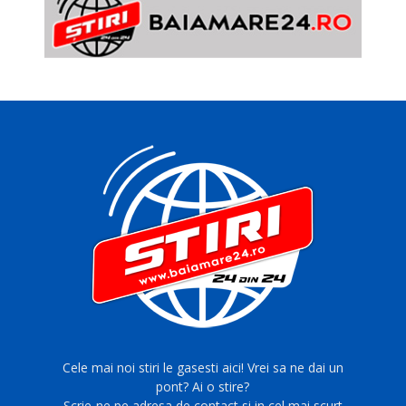
Cele mai noi stiri le gasesti aici! Vrei sa ne dai un
pont? Ai o stire?
Scrie-ne pe adresa de contact si in cel mai scurt