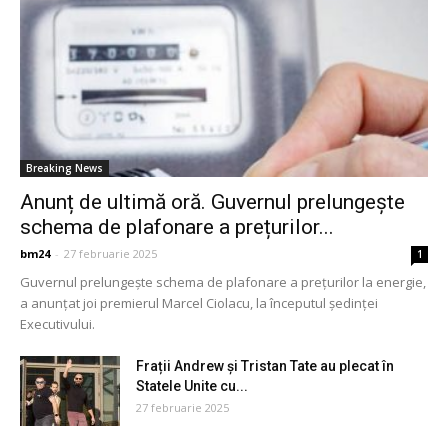
Breaking News
Anunț de ultimă oră. Guvernul prelungește
schema de plafonare a prețurilor...
bm24
-
27 februarie 2025
1
Guvernul prelungește schema de plafonare a prețurilor la energie,
a anunțat joi premierul Marcel Ciolacu, la începutul ședinței
Executivului.
Frații Andrew și Tristan Tate au plecat în
Statele Unite cu...
27 februarie 2025