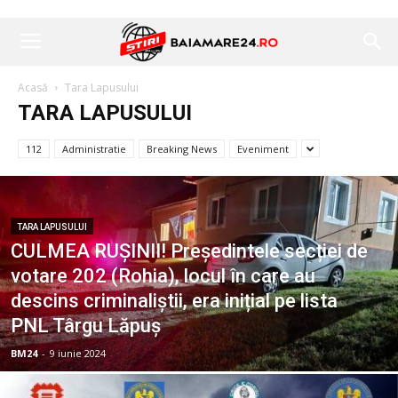
Acasă
Tara Lapusului
TARA LAPUSULUI
112
Administratie
Breaking News
Eveniment
TARA LAPUSULUI
CULMEA RUȘINII! Președintele secției de
votare 202 (Rohia), locul în care au
descins criminaliștii, era inițial pe lista
PNL Târgu Lăpuș
BM24
-
9 iunie 2024