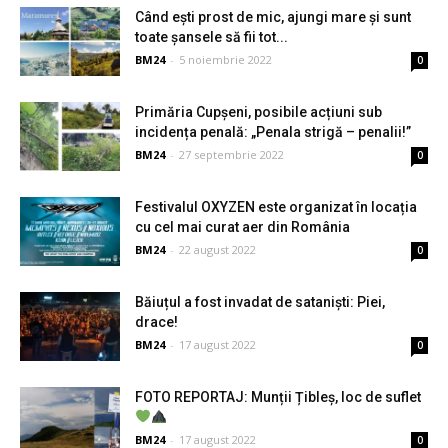
Când ești prost de mic, ajungi mare și sunt
toate șansele să fii tot...
BM24
-
5 noiembrie 2022
0
Primăria Cupșeni, posibile acțiuni sub
incidența penală: „Penala strigă – penalii!”
BM24
-
27 septembrie 2022
0
Festivalul OXYZEN este organizat în locația
cu cel mai curat aer din România
BM24
-
22 august 2022
0
Băiuțul a fost invadat de sataniști: Piei,
drace!
BM24
-
17 august 2022
0
FOTO REPORTAJ: Munții Țibleș, loc de suflet
BM24
-
17 august 2022
0