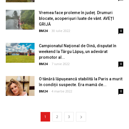
Vremea face proleme în județ. Drumuri
blocate, acoperișuri luate de vânt. AVEȚI
GRIJĂ
BM24
-
30 iulie 2022
0
Campionatul Naţional de Oină, disputat în
weekend la Târgu Lăpuş, un adevărat
promotor al...
BM24
-
7 iunie 2022
0
O tânără lăpușeancă stabilită la Paris a murit
în condiții suspecte. Era mamă de...
BM24
-
4 martie 2022
0
1
2
3