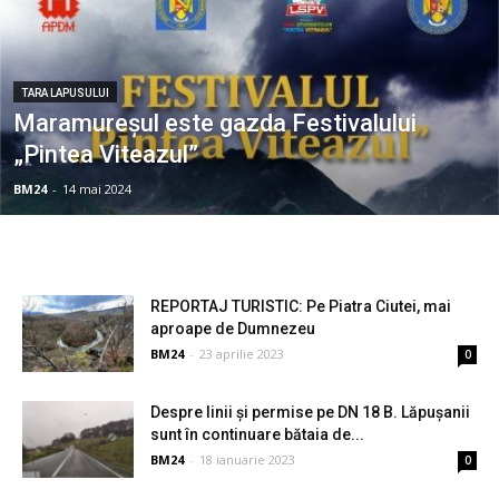
TARA LAPUSULUI
Maramureșul este gazda Festivalului
„Pintea Viteazul”
BM24
-
14 mai 2024
REPORTAJ TURISTIC: Pe Piatra Ciutei, mai
aproape de Dumnezeu
BM24
-
23 aprilie 2023
0
Despre linii și permise pe DN 18 B. Lăpușanii
sunt în continuare bătaia de...
BM24
-
18 ianuarie 2023
0