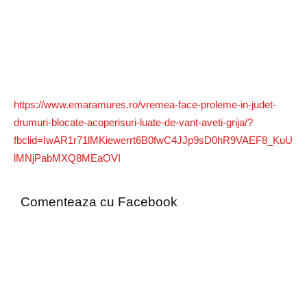
https://www.emaramures.ro/vremea-face-proleme-in-judet-
drumuri-blocate-acoperisuri-luate-de-vant-aveti-grija/?
fbclid=IwAR1r71lMKiewerrt6B0fwC4JJp9sD0hR9VAEF8_KuU
lMNjPabMXQ8MEaOVI
Comenteaza cu Facebook