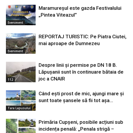
Maramureșul este gazda Festivalului
„Pintea Viteazul”
Eveniment
REPORTAJ TURISTIC: Pe Piatra Ciutei,
mai aproape de Dumnezeu
Eveniment
Despre linii și permise pe DN 18 B.
Lăpușanii sunt în continuare bătaia de
joc a CNAIR
112
Când ești prost de mic, ajungi mare și
sunt toate șansele să fii tot așa…
Tara Lapusului
Primăria Cupșeni, posibile acțiuni sub
incidența penală: „Penala strigă –