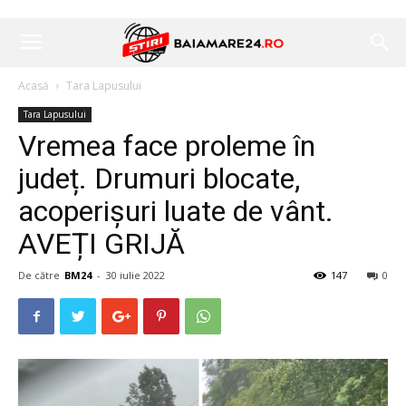
Acasă
Tara Lapusului
Tara Lapusului
Vremea face proleme în
județ. Drumuri blocate,
acoperișuri luate de vânt.
AVEȚI GRIJĂ
De către
BM24
-
30 iulie 2022
147
0