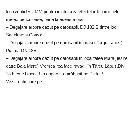
Interventii ISU MM pentru inlaturarea efectelor fenomenelor
meteo periculoase, pana la aceasta ora:
– Degajare arbore cazut pe carosabil, DJ 182 B (intre loc.
Sacalaseni-Coas);
– Degajare arbore cazut pe carosabil in orasul Targu Lapus(
Pietris) DN 18B;
– Degajare arbore cazut pe carosabil in localitatea Mara( iesire
catre Baia Mare).Vremea rea face ravagii în Târgu Lăpuș.DN
18 b este blocat. Un copac s-a prăbușit pe Pietriș!
Vezi continuare pe: