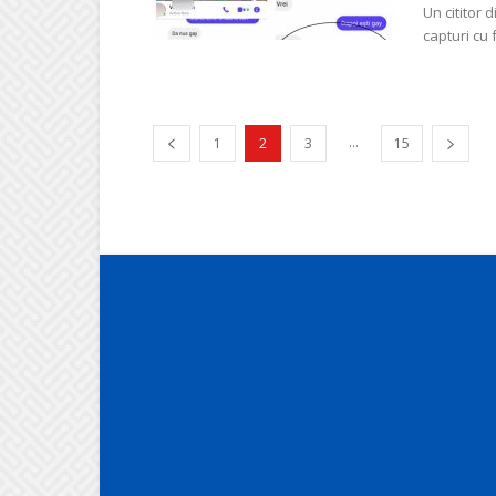
Un cititor 
capturi cu 
...
1
2
3
15