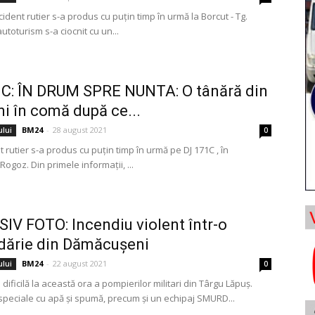
ident rutier s-a produs cu puţin timp în urmă la Borcut - Tg.
utoturism s-a ciocnit cu un...
C: ÎN DRUM SPRE NUNTA: O tânără din
i în comă după ce...
BM24
-
28 august 2021
ului
0
 rutier s-a produs cu puţin timp în urmă pe DJ 171C , în
 Rogoz. Din primele informaţii, ...
IV FOTO: Incendiu violent într-o
dărie din Dămăcușeni
BM24
-
22 august 2021
ului
0
 dificilă la această ora a pompierilor militari din Târgu Lăpuș.
peciale cu apă și spumă, precum și un echipaj SMURD...