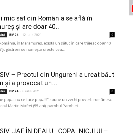
i mic sat din România se află în
reş şi are doar 40...
BM24
-
12 iulie 2021
ului
0
n România, în Maramureş, există un sătuc în care trăiesc doar 40
 Jugăstreni se numeşte şi este cea...
IV – Preotul din Ungureni a urcat băut
n și a provocat un...
BM24
-
6 iulie 2021
ului
0
ne popa, nu ce face popa!!!” spune un vechi proverb românesc.
eotul Martin Maftei (55 ani), parohul Parohiei...
SIV: JAF ÎN DEALUL COPALNICULUI –