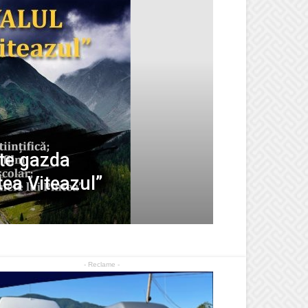
te gazda
tea Viteazul”
- Reclame -