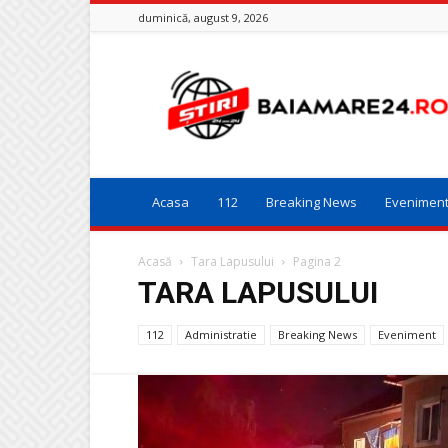
duminică, august 9, 2026
Baia
Mare
24
Acasa
112
Breaking News
Evenimen
Acasă
Tara Lapusului
Pagina 2
TARA LAPUSULUI
112
Administratie
Breaking News
Eveniment