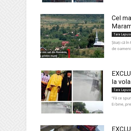
Cel ma
Maramu
Tara Lapus
Ştiaţi că î
de oameni?
EXCLUS
la vola
Tara Lapus
”Fă ce spu
Ei bine, pr
EXCLU