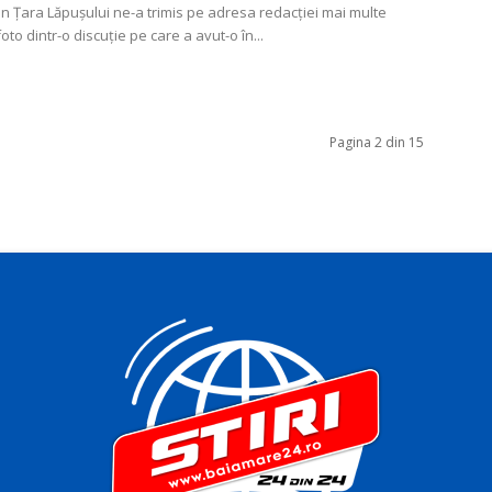
din Țara Lăpușului ne-a trimis pe adresa redacției mai multe
foto dintr-o discuție pe care a avut-o în...
Pagina 2 din 15