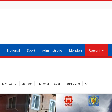
t
National
Sport
Administratie
Monden
Regiuni
MM Istoric
Monden
National
Sport
Stirile zilei