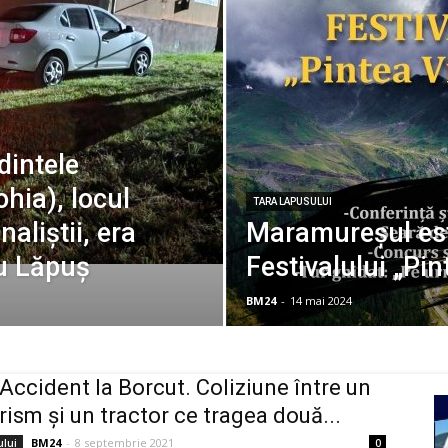
intele
ohia), locul
TARA LAPUSULUI
aliștii, era
Maramureșul es
gu Lăpuș
Festivalului „Pin
BM24
-
14 mai 2024
Accident la Borcut. Coliziune între un
rism şi un tractor ce tragea două...
BM24
-
8 septembrie 2021
ului
0