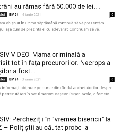
râni au rămas fără 50.000 de lei....
BM24
-
6 iunie 2021
ului
0
am obișnuit în ultima săptămână continuă să vă prezentăm
l așa cum se prezintă el cu adevărat. Continuăm să vă...
SIV VIDEO: Mama criminală a
isit tot în fața procurorilor. Necropsia
ilor a fost...
BM24
-
3 iunie 2021
ului
0
 informații obținute pe surse din rândul anchetatorilor despre
ă petrecută ieri în satul maramureșean Rușor. Acolo, o femeie
IV: Percheziții în ”vremea bisericii” la
– Polițiștii au căutat probe la