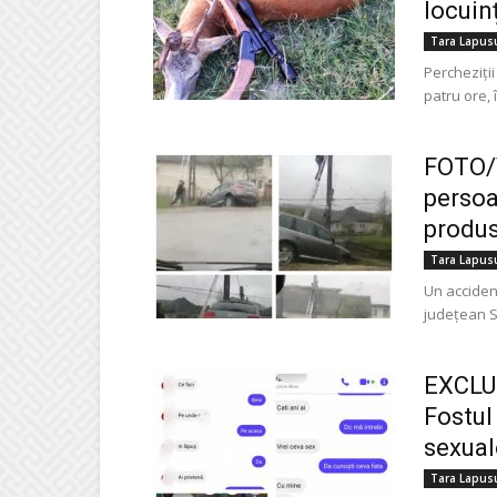
locuinț
Tara Lapus
Percheziți
patru ore, 
FOTO/V
persoa
produs
Tara Lapus
Un acciden
județean S
EXCLU
Fostul 
sexual
Tara Lapus