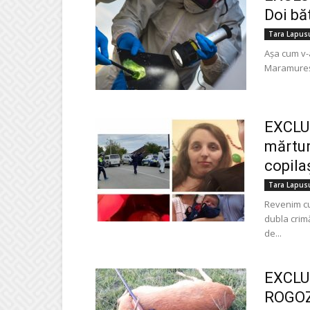
Doi băt
Tara Lapus
Așa cum v-
Maramureșu
EXCLU
mărtur
copilaș
Tara Lapus
Revenim cu
dubla crim
de...
EXCLUS
ROGOZ 