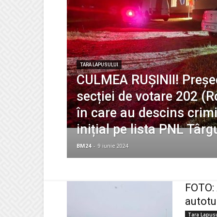
TARA LAPUSULUI
CULMEA RUȘINII! Președ
secției de votare 202 (R
în care au descins crimin
inițial pe lista PNL Târ
BM24
-
9 iunie 2024
FOTO: 
autotu
Tara Lapus