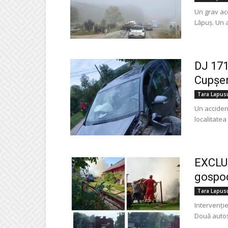
Un grav acc
Lăpuş. Un a
DJ 171
Cupșen
Tara Lapus
Un accident
localitatea
EXCLUS
gospo
Tara Lapus
Intervenție
Două autos