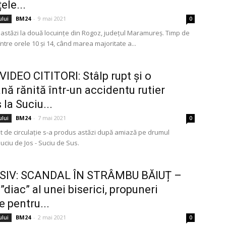
ele...
BM24
-
9 mai 2021
ului
0
i astăzi la două locuințe din Rogoz, județul Maramureș. Timp de
între orele 10 și 14, când marea majoritate a...
IDEO CITITORI: Stâlp rupt și o
nă rănită într-un accidentu rutier
 la Suciu...
BM24
-
7 mai 2021
ului
0
t de circulație s-a produs astăzi după amiază pe drumul
uciu de Jos - Suciu de Sus.
SIV: SCANDAL ÎN STRÂMBU BĂIUȚ –
”diac” al unei biserici, propuneri
e pentru...
BM24
-
2 mai 2021
ului
0