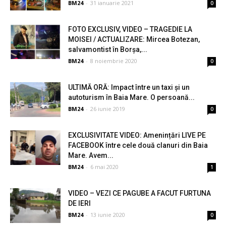
BM24
-
31 ianuarie 2021
0
FOTO EXCLUSIV, VIDEO – TRAGEDIE LA
MOISEI / ACTUALIZARE: Mircea Botezan,
salvamontist în Borșa,...
BM24
-
8 noiembrie 2020
0
ULTIMĂ ORĂ: Impact între un taxi și un
autoturism în Baia Mare. O persoană...
BM24
-
26 iunie 2019
0
EXCLUSIVITATE VIDEO: Amenințări LIVE PE
FACEBOOK între cele două clanuri din Baia
Mare. Avem...
BM24
-
6 mai 2020
1
VIDEO – VEZI CE PAGUBE A FACUT FURTUNA
DE IERI
BM24
-
13 iunie 2020
0