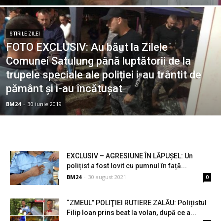
STIRILE ZILEI
FOTO EXCLUSIV: Au băut la Zilele
Comunei Satulung până luptătorii de la
trupele speciale ale poliției i-au trântit de
pământ și i-au încătușat
BM24
-
30 iunie 2019
EXCLUSIV – AGRESIUNE ÎN LĂPUȘEL: Un
polițist a fost lovit cu pumnul în față...
BM24
-
30 august 2021
0
“ZMEUL” POLIŢIEI RUTIERE ZALĂU: Polițistul
Filip Ioan prins beat la volan, după ce a...