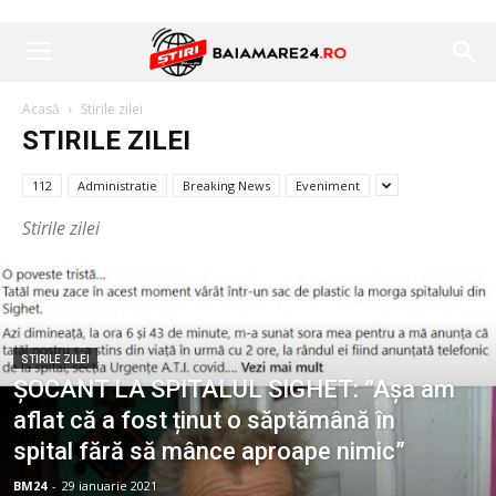
Acasă
Stirile zilei
STIRILE ZILEI
112
Administratie
Breaking News
Eveniment
Stirile zilei
STIRILE ZILEI
ȘOCANT LA SPITALUL SIGHET: ”Așa am
aflat că a fost ținut o săptămână în
spital fără să mânce aproape nimic”
BM24
-
29 ianuarie 2021