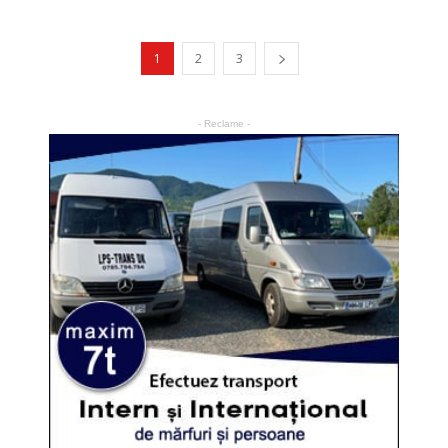
1
2
3
- Reclame -