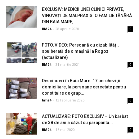
EXCLUSIV: MEDICII UNEI CLINICI PRIVATE,
VINOVAŢI DE MALPRAXIS. O FAMILIE TÂNĂRĂ
DIN BAIA MARE,...
BM24
-
28 aprilie 2020
0
FOTO, VIDEO: Persoană cu dizabilităţi,
spulberată de o maşină la Rogoz
(actualizare)
BM24
-
31 martie 2021
0
Descinderi în Baia Mare. 17 percheziții
domiciliare, la persoane cercetate pentru
constituire de grup...
bm24
-
13 februarie 2025
0
ACTUALIZARE: FOTO EXCLUSIV – Un bărbat
de 38 de ani a căzut cu parapanta...
BM24
-
15 mai 2020
0