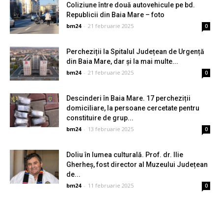
Coliziune între două autovehicule pe bd.
Republicii din Baia Mare – foto
bm24
-
21 februarie 2025
0
Percheziții la Spitalul Județean de Urgență
din Baia Mare, dar și la mai multe...
bm24
-
21 februarie 2025
0
Descinderi în Baia Mare. 17 percheziții
domiciliare, la persoane cercetate pentru
constituire de grup...
bm24
-
13 februarie 2025
0
Doliu în lumea culturală. Prof. dr. Ilie
Gherheș, fost director al Muzeului Județean
de...
bm24
-
11 februarie 2025
0