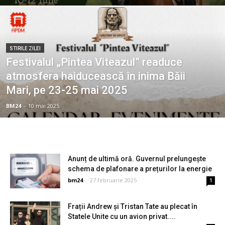
STIRILE ZILEI
Festivalul „Pintea Viteazul” readuce
atmosfera haiducească în inima Băii
Mari, pe 23-25 mai 2025
BM24
-
10 mai 2025
Anunț de ultimă oră. Guvernul prelungește
schema de plafonare a prețurilor la energie
bm24
-
27 februarie 2025
1
Frații Andrew și Tristan Tate au plecat în
Statele Unite cu un avion privat....