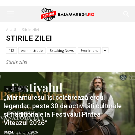
Acasă
Stirile zilei
STIRILE ZILEI
112
Administratie
Breaking News
Eveniment
Stirile zilei
STIRILE ZILEI
„Maramureșul își celebrează eroul
legendar: peste 30 de activități culturale
și tradiționale la Festivalul Pintea
Viteazul 2026”
BM24
-
22 iunie 2026