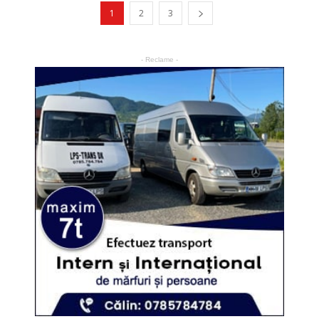
1
2
3
- Reclame -