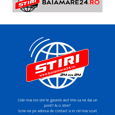
Cele mai noi stiri le gasesti aici! Vrei sa ne dai un
pont? Ai o stire?
Scrie-ne pe adresa de contact si in cel mai scurt