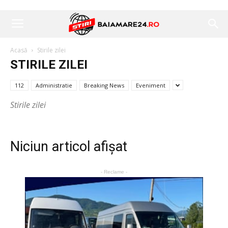
Acasă
Stirile zilei
STIRILE ZILEI
112
Administratie
Breaking News
Eveniment
Stirile zilei
Niciun articol afișat
- Reclame -