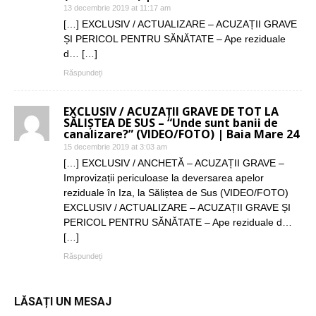
13 decembrie 2019 at 11:17 am
[…] EXCLUSIV / ACTUALIZARE – ACUZAȚII GRAVE
ȘI PERICOL PENTRU SĂNĂTATE – Ape reziduale
d… […]
Răspundeți
EXCLUSIV / ACUZAȚII GRAVE DE TOT LA
SĂLIȘTEA DE SUS – “Unde sunt banii de
canalizare?” (VIDEO/FOTO) | Baia Mare 24
15 decembrie 2019 at 3:03 am
[…] EXCLUSIV / ANCHETĂ – ACUZAȚII GRAVE –
Improvizații periculoase la deversarea apelor
reziduale în Iza, la Săliștea de Sus (VIDEO/FOTO)
EXCLUSIV / ACTUALIZARE – ACUZAȚII GRAVE ȘI
PERICOL PENTRU SĂNĂTATE – Ape reziduale d…
[…]
Răspundeți
LĂSAȚI UN MESAJ