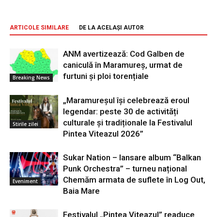
ARTICOLE SIMILARE
DE LA ACELAȘI AUTOR
ANM avertizează: Cod Galben de
caniculă în Maramureș, urmat de
furtuni și ploi torențiale
Breaking News
„Maramureșul își celebrează eroul
legendar: peste 30 de activități
culturale și tradiționale la Festivalul
Stirile zilei
Pintea Viteazul 2026”
Sukar Nation – lansare album “Balkan
Punk Orchestra” – turneu național
Chemăm armata de suflete în Log Out,
Eveniment
Baia Mare
Festivalul „Pintea Viteazul” readuce