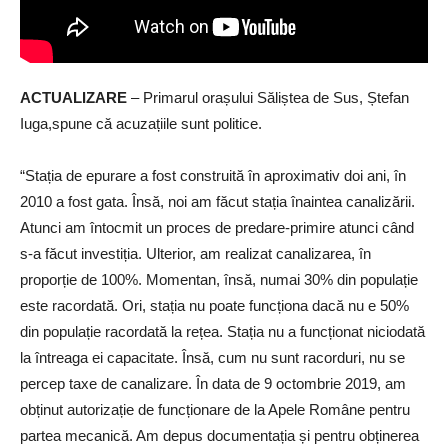
ACTUALIZARE
– Primarul orașului Săliștea de Sus, Ștefan
Iuga,spune că acuzațiile sunt politice.
“Stația de epurare a fost construită în aproximativ doi ani, în
2010 a fost gata. Însă, noi am făcut stația înaintea canalizării.
Atunci am întocmit un proces de predare-primire atunci când
s-a făcut investiția. Ulterior, am realizat canalizarea, în
proporție de 100%. Momentan, însă, numai 30% din populație
este racordată. Ori, stația nu poate funcționa dacă nu e 50%
din populație racordată la rețea. Stația nu a funcționat niciodată
la întreaga ei capacitate. Însă, cum nu sunt racorduri, nu se
percep taxe de canalizare. În data de 9 octombrie 2019, am
obținut autorizație de funcționare de la Apele Române pentru
partea mecanică. Am depus documentația și pentru obținerea