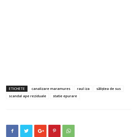
ETICHETE
canalizare maramures
raul iza
săliștea de sus
scandal ape reziduale
statie epurare