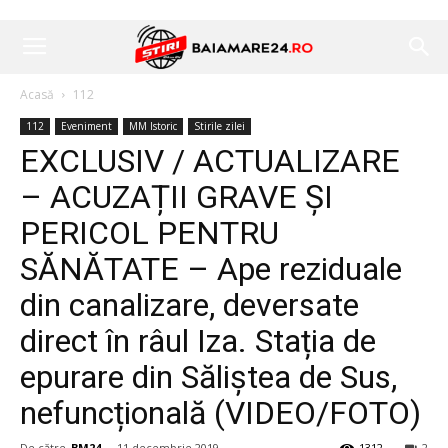
Acasă
112
112
Eveniment
MM Istoric
Stirile zilei
EXCLUSIV / ACTUALIZARE
– ACUZAȚII GRAVE ȘI
PERICOL PENTRU
SĂNĂTATE – Ape reziduale
din canalizare, deversate
direct în râul Iza. Stația de
epurare din Săliștea de Sus,
nefuncțională (VIDEO/FOTO)
De către
BM24
-
11 decembrie 2019
1312
2