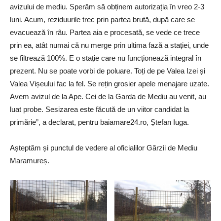
avizului de mediu. Sperăm să obținem autorizația în vreo 2-3
luni. Acum, reziduurile trec prin partea brută, după care se
evacuează în râu. Partea aia e procesată, se vede ce trece
prin ea, atât numai că nu merge prin ultima fază a stației, unde
se filtrează 100%. E o stație care nu funcționează integral în
prezent. Nu se poate vorbi de poluare. Toți de pe Valea Izei și
Valea Vișeului fac la fel. Se rețin grosier apele menajare uzate.
Avem avizul de la Ape. Cei de la Garda de Mediu au venit, au
luat probe. Sesizarea este făcută de un viitor candidat la
primărie”, a declarat, pentru baiamare24.ro, Ștefan Iuga.
Așteptăm și punctul de vedere al oficialilor Gărzii de Mediu
Maramureș.