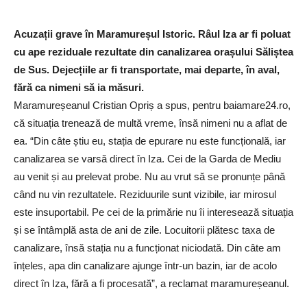
Acuzații grave în Maramureșul Istoric. Râul Iza ar fi poluat
cu ape reziduale rezultate din canalizarea orașului Săliștea
de Sus. Dejecțiile ar fi transportate, mai departe, în aval,
fără ca nimeni să ia măsuri.
Maramureșeanul Cristian Opriș a spus, pentru baiamare24.ro,
că situația trenează de multă vreme, însă nimeni nu a aflat de
ea. “Din câte știu eu, stația de epurare nu este funcțională, iar
canalizarea se varsă direct în Iza. Cei de la Garda de Mediu
au venit și au prelevat probe. Nu au vrut să se pronunțe până
când nu vin rezultatele. Reziduurile sunt vizibile, iar mirosul
este insuportabil. Pe cei de la primărie nu îi interesează situația
și se întâmplă asta de ani de zile. Locuitorii plătesc taxa de
canalizare, însă stația nu a funcționat niciodată. Din câte am
înțeles, apa din canalizare ajunge într-un bazin, iar de acolo
direct în Iza, fără a fi procesată”, a reclamat maramureșeanul.