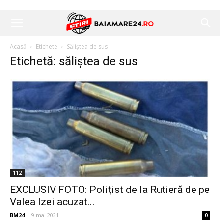
Acasă
Etichete
Săliștea de sus
Etichetă: săliștea de sus
112
EXCLUSIV FOTO: Polițist de la Rutieră de pe
Valea Izei acuzat...
BM24
-
9 mai 2021
0