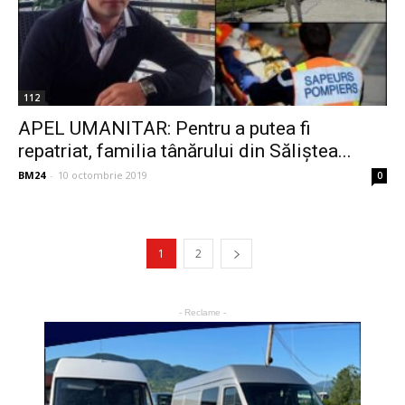
112
APEL UMANITAR: Pentru a putea fi
repatriat, familia tânărului din Săliștea...
BM24
-
10 octombrie 2019
0
1
2
- Reclame -