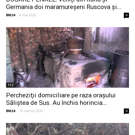
Germania doi maramureșeni Ruscova și...
BM24
-
8 mai 2020
0
112
Percheziţii domiciliare pe raza oraşului
Săliştea de Sus. Au închis horincia...
BM24
-
19 martie 2020
0