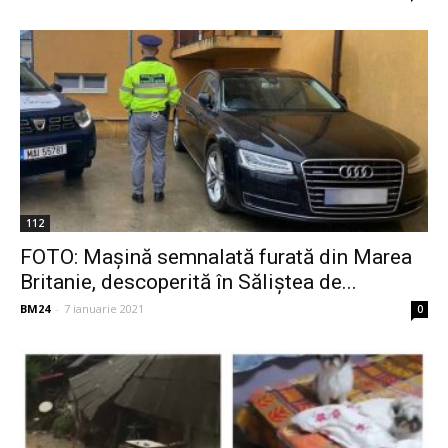
112
FOTO: Mașină semnalată furată din Marea
Britanie, descoperită în Săliștea de...
BM24
-
7 ianuarie 2021
0