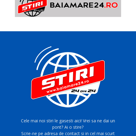
Cele mai noi stiri le gasesti aici! Vrei sa ne dai un
pont? Ai o stire?
Scrie-ne pe adresa de contact si in cel mai scurt