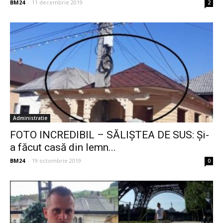
BM24
-
11 decembrie 2019
2
Administratie
FOTO INCREDIBIL – SĂLIȘTEA DE SUS: Și-
a făcut casă din lemn...
BM24
-
19 octombrie 2019
0