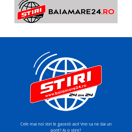
Cele mai noi stiri le gasesti aici! Vrei sa ne dai un
pont? Ai o stire?