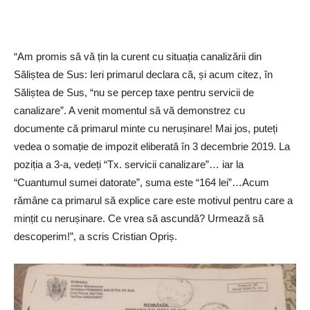
“Am promis să vă țin la curent cu situația canalizării din
Săliștea de Sus: Ieri primarul declara că, și acum citez, în
Săliștea de Sus, “nu se percep taxe pentru servicii de
canalizare”. A venit momentul să vă demonstrez cu
documente că primarul minte cu nerușinare! Mai jos, puteți
vedea o somație de impozit eliberată în 3 decembrie 2019. La
poziția a 3-a, vedeți “Tx. servicii canalizare”… iar la
“Cuantumul sumei datorate”, suma este “164 lei”…Acum
rămâne ca primarul să explice care este motivul pentru care a
mințit cu nerușinare. Ce vrea să ascundă? Urmează să
descoperim!”, a scris Cristian Opriș.