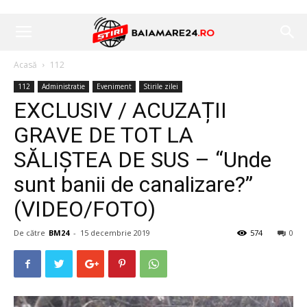
Acasă
112
112
Administratie
Eveniment
Stirile zilei
EXCLUSIV / ACUZAȚII
GRAVE DE TOT LA
SĂLIȘTEA DE SUS – “Unde
sunt banii de canalizare?”
(VIDEO/FOTO)
De către
BM24
-
15 decembrie 2019
574
0