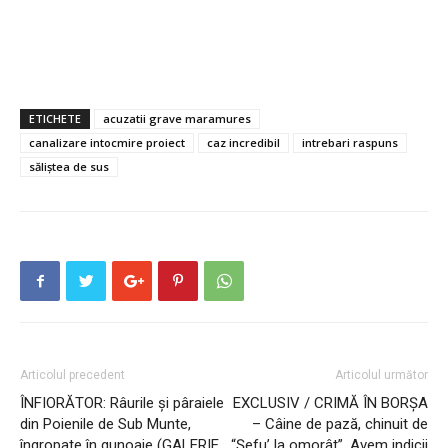
ETICHETE
acuzatii grave maramures
canalizare intocmire proiect
caz incredibil
intrebari raspuns
săliștea de sus
Articolul precedent
Articolul următor
ÎNFIORĂTOR: Râurile și pâraiele
EXCLUSIV / CRIMĂ ÎN BORȘA
din Poienile de Sub Munte,
– Câine de pază, chinuit de
îngropate în gunoaie (GALERIE
“Șefu’ la omorât”. Avem indicii