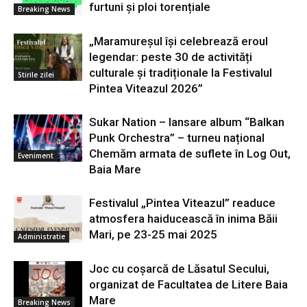
furtuni și ploi torențiale
Breaking News
„Maramureșul își celebrează eroul
legendar: peste 30 de activități
culturale și tradiționale la Festivalul
Stirile zilei
Pintea Viteazul 2026”
Sukar Nation – lansare album “Balkan
Punk Orchestra” – turneu național
Chemăm armata de suflete în Log Out,
Eveniment
Baia Mare
Festivalul „Pintea Viteazul” readuce
atmosfera haiducească în inima Băii
Mari, pe 23-25 mai 2025
Administratie
Joc cu coșarcă de Lăsatul Secului,
organizat de Facultatea de Litere Baia
Mare
Breaking News