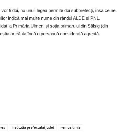
ă vor fi doi, nu unul! legea permite doi subprefecți, însă ce ne
rilor indică mai multe nume din rândul ALDE și PNL.
at la Primăria Ulmeni și soția primarului din Sălsig (din
aceștia ar căuta încă o persoană considerată agreată.
res
institutia prefectului judet
remus timis