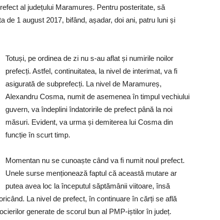
e prefect al județului Maramureș. Pentru posteritate, să
 de 1 august 2017, bifând, așadar, doi ani, patru luni și
Totuși, pe ordinea de zi nu s-au aflat și numirile noilor
prefecți. Astfel, continuitatea, la nivel de interimat, va fi
asigurată de subprefecți. La nivel de Maramureș,
Alexandru Cosma, numit de asemenea în timpul vechiului
guvern, va îndeplini îndatoririle de prefect până la noi
măsuri. Evident, va urma și demiterea lui Cosma din
funcție în scurt timp.
Momentan nu se cunoaște când va fi numit noul prefect.
Unele surse menționează faptul că această mutare ar
putea avea loc la începutul săptămânii viitoare, însă
icând. La nivel de prefect, în continuare în cărți se află
erilor generate de scorul bun al PMP-iștilor în județ.