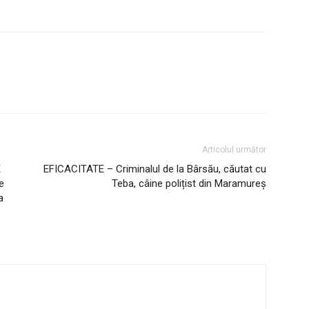
Articolul următor
E
EFICACITATE – Criminalul de la Bârsău, căutat cu
e
Teba, câine polițist din Maramureș
a