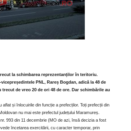
ecut la schimbarea reprezentanților în teritoriu.
-vicepreședintele PNL, Rareș Bogdan, adică la 48 de
u trecut de vreo 20 de ori 48 de ore. Dar schimbările au
lat și înlocuirile din funcție a prefecților. Toți prefecții din
e Moldovan nu mai este prefectul județului Maramureș.
l nr. 993 din 11 decembrie (MO de azi, însă decizia a fost
evede încetarea exercitării, cu caracter temporar, prin