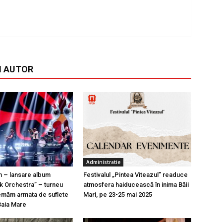
I AUTOR
Administratie
n – lansare album
Festivalul „Pintea Viteazul” readuce
k Orchestra” – turneu
atmosfera haiducească în inima Băii
emăm armata de suflete
Mari, pe 23-25 mai 2025
Baia Mare