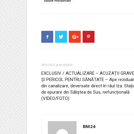
vasile moldovan
Articolul precedent
EXCLUSIV / ACTUALIZARE – ACUZAȚII GRAV
ȘI PERICOL PENTRU SĂNĂTATE – Ape rezidual
din canalizare, deversate direct în râul Iza. Stați
de epurare din Săliștea de Sus, nefuncțională
(VIDEO/FOTO)
BM24