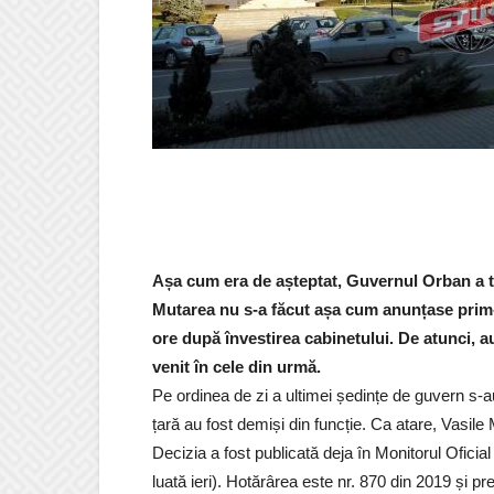
Așa cum era de așteptat, Guvernul Orban a tr
Mutarea nu s-a făcut așa cum anunțase prim
ore după învestirea cabinetului. De atunci, a
venit
în cele din urmă.
Pe ordinea de zi a ultimei ședințe de guvern s-au af
țară au fost demiși din funcție. Ca atare, Vasil
Decizia a fost publicată deja în Monitorul Oficia
luată ieri). Hotărârea este nr. 870 din 2019 și pr