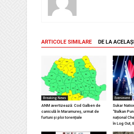
ARTICOLE SIMILARE
DE LA ACELAȘ
Breaking News
Eveniment
ANM avertizează: Cod Galben de
Sukar Natio
caniculă în Maramureș, urmat de
“Balkan Pun
furtuni și ploi torențiale
național Ch
în Log Out, 