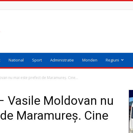
t
National
Sport
Administratie
Monden
Regiuni
ovan nu mai este prefect de Maramureș. Cine...
– Vasile Moldovan nu
 de Maramureș. Cine