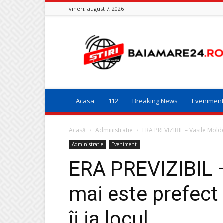
vineri, august 7, 2026
Baia
Mare
24
Acasa
112
Breaking News
Evenimen
Acasă
Administratie
ERA PREVIZIBIL – Vasile Mold
Administratie
Eveniment
ERA PREVIZIBIL 
mai este prefect
îi ia locul