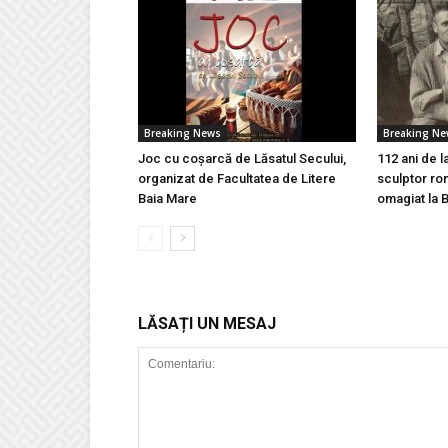
Breaking News
Breaking N
Joc cu coșarcă de Lăsatul Secului,
112 ani de l
organizat de Facultatea de Litere
sculptor ro
Baia Mare
omagiat la 
LĂSAȚI UN MESAJ