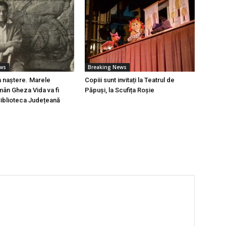
ews
Breaking News
a naștere. Marele
Copiii sunt invitați la Teatrul de
mân Gheza Vida va fi
Păpuși, la Scufița Roșie
Biblioteca Județeană