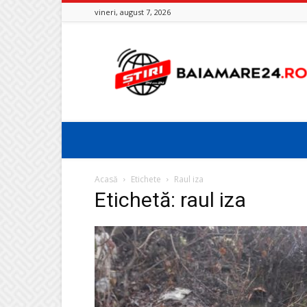
vineri, august 7, 2026
Baia
Mare
24
Acasă
Etichete
Raul iza
Etichetă: raul iza