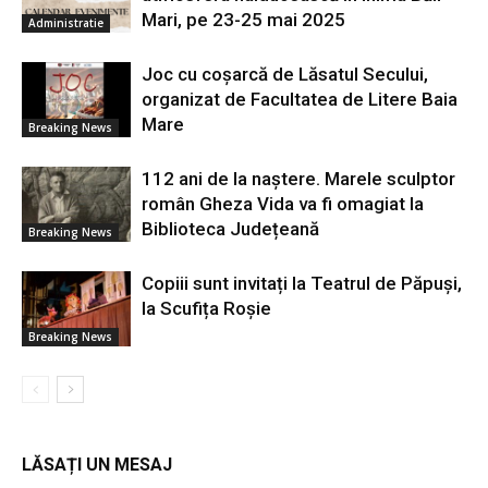
Mari, pe 23-25 mai 2025
Administratie
Joc cu coșarcă de Lăsatul Secului,
organizat de Facultatea de Litere Baia
Mare
Breaking News
112 ani de la naștere. Marele sculptor
român Gheza Vida va fi omagiat la
Biblioteca Județeană
Breaking News
Copiii sunt invitați la Teatrul de Păpuși,
la Scufița Roșie
Breaking News
LĂSAȚI UN MESAJ