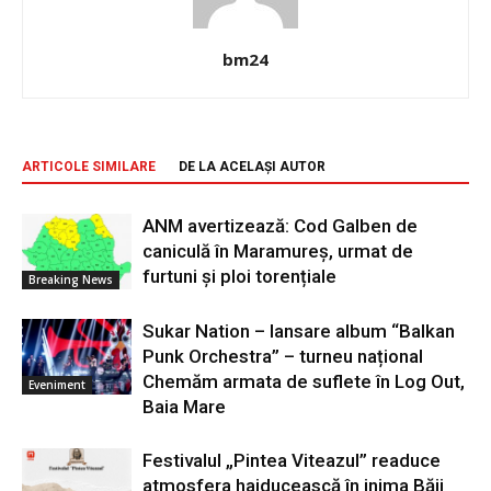
bm24
ARTICOLE SIMILARE
DE LA ACELAȘI AUTOR
ANM avertizează: Cod Galben de
caniculă în Maramureș, urmat de
furtuni și ploi torențiale
Breaking News
Sukar Nation – lansare album “Balkan
Punk Orchestra” – turneu național
Chemăm armata de suflete în Log Out,
Eveniment
Baia Mare
Festivalul „Pintea Viteazul” readuce
atmosfera haiducească în inima Băii