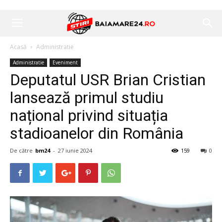
Acasă
Administratie
Administratie
Eveniment
Deputatul USR Brian Cristian
lansează primul studiu
național privind situația
stadioanelor din România
De către
bm24
-
27 iunie 2024
159
0