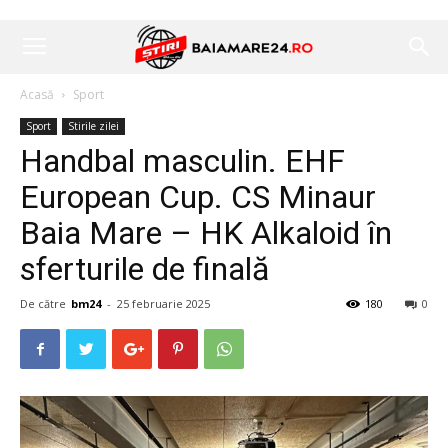
Acasă
Sport
Sport
Stirile zilei
Handbal masculin. EHF
European Cup. CS Minaur
Baia Mare – HK Alkaloid în
sferturile de finală
De către
bm24
-
25 februarie 2025
180
0