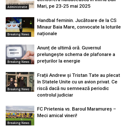
Mari, pe 23-25 mai 2025
Administratie
Handbal feminin. Jucătoare de la CS
Minaur Baia Mare, convocate la loturile
naționale
Breaking News
Anunț de ultimă oră. Guvernul
prelungește schema de plafonare a
prețurilor la energie
Breaking News
Frații Andrew și Tristan Tate au plecat
în Statele Unite cu un avion privat. Ce
riscă dacă nu semnează periodic
Breaking News
controlul judiciar
FC Prietenia vs. Baroul Maramureș –
Meci amical vineri!
Breaking News