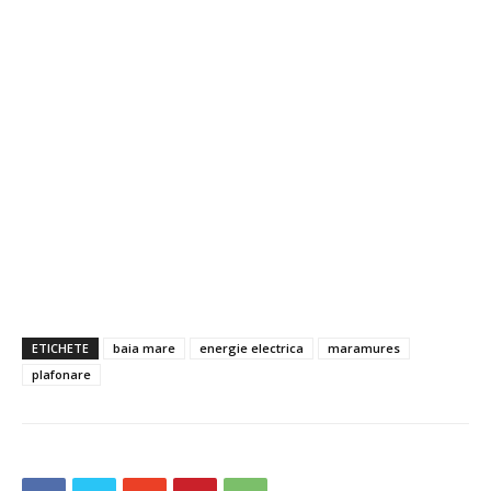
ETICHETE
baia mare
energie electrica
maramures
plafonare