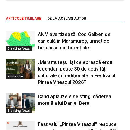
ARTICOLE SIMILARE
DE LA ACELAȘI AUTOR
ANM avertizează: Cod Galben de
caniculă în Maramureș, urmat de
furtuni și ploi torențiale
Breaking News
„Maramureșul își celebrează eroul
legendar: peste 30 de activități
culturale și tradiționale la Festivalul
Stirile zilei
Pintea Viteazul 2026”
Când aplauzele se sting: căderea
morală a lui Daniel Bera
Breaking News
Festivalul „Pintea Viteazul” readuce