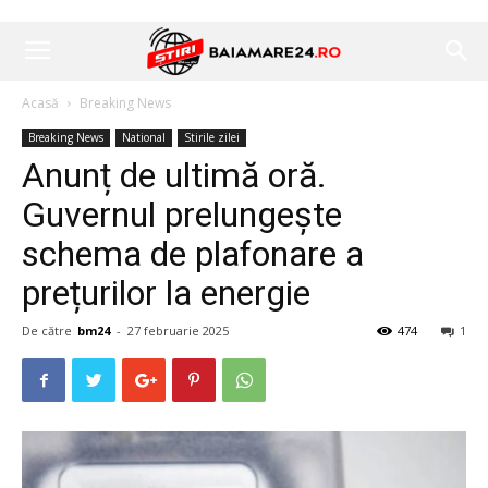
Acasă
Breaking News
Breaking News
National
Stirile zilei
Anunț de ultimă oră.
Guvernul prelungește
schema de plafonare a
prețurilor la energie
De către
bm24
-
27 februarie 2025
474
1