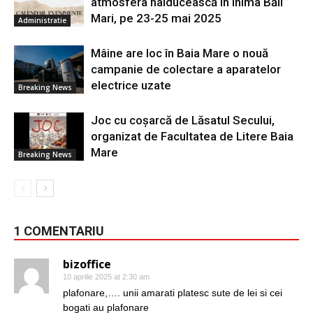
atmosfera haiducească în inima Băii
Mari, pe 23-25 mai 2025
Administratie
Mâine are loc în Baia Mare o nouă
campanie de colectare a aparatelor
electrice uzate
Breaking News
Joc cu coșarcă de Lăsatul Secului,
organizat de Facultatea de Litere Baia
Mare
Breaking News
1 COMENTARIU
bizoffice
10 aprilie 2025 at 2:30 am
plafonare,…. unii amarati platesc sute de lei si cei
bogati au plafonare