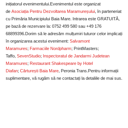
inițiatorul evenimentului.Evenimentul este organizat
de
Asociația Pentru Dezvoltarea Maramureșului
, în parteneriat
cu Primăria Municipiului Baia Mare. Intrarea este GRATUITĂ,
pe bază de rezervare la: 0752 499 580 sau +49 176
68899396.Dorim să le adresăm mulțumiri tuturor celor implicați
în organizarea acestui eveniment:
Salvamont
Maramures
;
Farmaciile Nordpharm
; PrintMasters;
Taffo,
SevenStudio
;
Inspectoratul de Jandarmi Judetean
Maramures
;
Restaurant Shakespeare by Hotel
Diafan
;
Cărturești Baia Mare
, Peronia Trans.Pentru informații
suplimentare, vă rugăm să ne contactați la detaliile de mai sus.