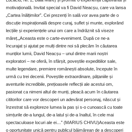
motivațională. Invitat special va fi David Neacșu, care va lansa
„Cartea înălțimilor”. Cei prezenți în sală vor avea parte de o
discuție inspirațională despre curaj, suflet și munte, explorând
lecțiile și experiențele unui om care a îndrăznit să viseze
măreț.„Aceasta este o carte-eveniment. După ce ne-a
încurajat și ajutat pe mulți dintre noi să plecăm în căutarea
munților lumii, David Neacșu – unul dintre marii noștri
exploratori – ne oferă, în sfârșit, poveștile expeditiilor sale,
multe legendare, premiere românești absolute, începute în
urmă cu trei decenii. Poveștile extraordinare, pățaniile și
aventurile incredibile, prețioasele reflecții ale acestui om,
pasionat ca nimeni altul de munți, pleacă acum în căutarea
cititorilor care vor descoperi un adevărat personaj, născut și
înzestrat să exploreze lumea la pas și s-o cunoască cu toate
simțurile de-a lungul, de-a latul și de-a înaltul, în cele mai
spectaculoase locuri ale ei…” (MARIUS CHIVU)Aceasta este
o oportunitate unică pentru publicul băimărean de a descoperi