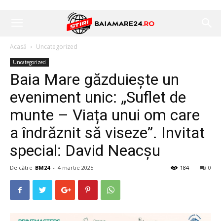
Acasă
Uncategorized
Uncategorized
Baia Mare găzduiește un
eveniment unic: „Suflet de
munte – Viața unui om care
a îndrăznit să viseze”. Invitat
special: David Neacșu
De către
BM24
-
4 martie 2025
184
0