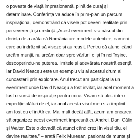
o poveste de viață impresionantă, plină de curaj și
determinare. Conferința va aduce în prim-plan un parcurs
inspirațional, demonstrând că visele pot deveni realitate prin
perseverență și credință.„Acest eveniment s-a născut din
dorința de a arăta că România are modele autentice, oameni
care au îndrăznit să viseze și au reușit. Pentru că atunci când
urcăm munții, nu urcăm doar spre vârfuri, ci și în noi înșine,
descoperindu-ne puterea, limitele și adevărata noastră esență.
Iar David Neacșu este un exemplu viu al acestui drum al
cunoașterii prin explorare. Anul trecut am participat la un
eveniment unde David Neacșu a fost invitat, iar acel moment a
fost o sursă de inspirație pentru mine. Visam să plec într-o
expediție alături de el, iar anul acesta visul meu s-a împlinit –
am fost cu el în Africa. Mai mult decât atât, acum am onoarea
să organizez acest eveniment împreună cu Andrei, Dan, Călin
și Walter. Este o dovadă că atunci când crezi în visul tău, el
devine realitate.” – arată Felix Mureșan, pasionat de munte și