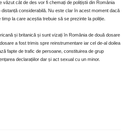
ăzut cât de des vor fi chemați de polițiștii din România
o distanță considerabilă. Nu este clar în acest moment dacă
 timp la care aceștia trebuie să se prezinte la poliție.
ricană și britanică și sunt vizați în România de două dosare
osare a fost trimis spre reinstrumentare iar cel de-al doilea
ază fapte de trafic de persoane, constituirea de grup
luențarea declarațiilor dar și act sexual cu un minor.