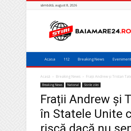
sâmbătă, august 8, 2026
Baia
Mare
24
Acasa
112
Breaking News
Evenimen
Acasă
Breaking News
Frații Andrew și Tristan Tate
Breaking News
National
Stirile zilei
Frații Andrew și 
în Statele Unite 
riscă dacă nu se