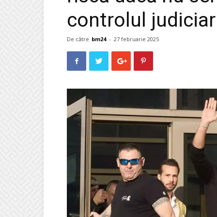
controlul judiciar
De către
bm24
-
27 februarie 2025