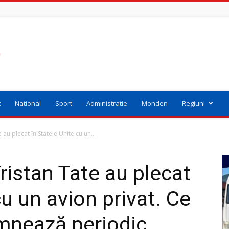
t
National
Sport
Administratie
Monden
Regiuni
 au plecat în Statele Unite cu un...
Tristan Tate au plecat
cu un avion privat. Ce
mnează periodic