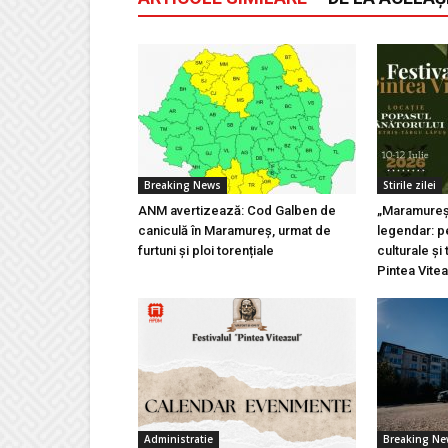
Breaking News
Stirile zilei
ANM avertizează: Cod Galben de
„Maramureșu
caniculă în Maramureș, urmat de
legendar: pe
furtuni și ploi torențiale
culturale și 
Pintea Vite
Administratie
Breaking N