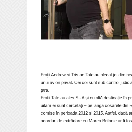
Fraţii Andrew și Tristan Tate au plecat joi dimin
unui avion privat. Cei doi sunt sub control judic
țara.
Frații Tate au ales SUA și nu altă destinație în
uităm ei sunt cercetați – pe lângă dosarele din 
comise în perioada 2012 și 2015. Astfel, dacă ar
acorduri de extrădare cu Marea Britanie ar fi fost