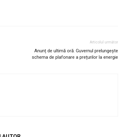
Articolul următor
Anunț de ultimă oră. Guvernul prelungește
schema de plafonare a prețurilor la energie
I AUTOR