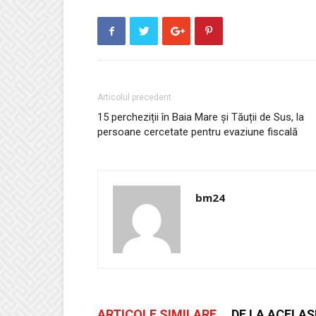
Articolul precedent
15 percheziții în Baia Mare și Tăuții de Sus, la
persoane cercetate pentru evaziune fiscală
bm24
ARTICOLE SIMILARE
DE LA ACELAȘ