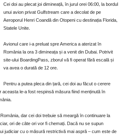
Cei doi au plecat joi dimineață, în jurul orei 06:00, la bordul
unui avion privat Gulfstream care a decolat de pe
Aeroporul Henri Coandă din Otopeni cu destinația Florida,
Statele Unite.
Avionul care i-a preluat spre America a aterizat în
România la ora 3 dimineața și a venit din Dubai. Potrivit
site-ului BoardingPass, zborul vă fi operat fără escală și
va avea o durată de 12 ore.
Pentru a putea pleca din țară, cei doi au făcut o cerere
dar aceasta le-a fost respinsă măsura fiind menținută în
mânia.
si România, dar cei doi trebuie să meargă în continuare la
iciar, ori de câte ori vor fi chemați. Dacă nu se supun
lului judiciar cu o măsură restrictivă mai aspră – cum este de