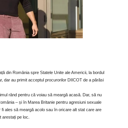
eață din România spre Statele Unite ale Americii, la bordul
iar, dar au primit acceptul procurorilor DIICOT de a părăsi
 primul rând pentru că voiau să meargă acasă. Dar, să nu
România – și în Marea Britanie pentru agresiuni sexuale
 fi ales să meargă acolo sau în oricare alt stat care are
 arestați pe loc.