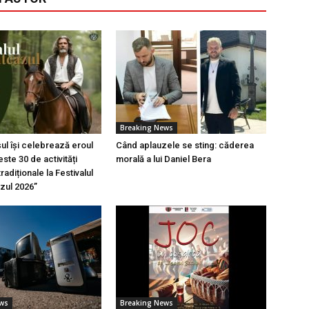
Breaking News
l își celebrează eroul
Când aplauzele se sting: căderea
ste 30 de activități
morală a lui Daniel Bera
tradiționale la Festivalul
azul 2026”
ews
Breaking News