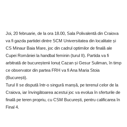
Joi, 20 februarie, de la ora 18.00, Sala Polivalentă din Craiova
va fi gazda partidei dintre SCM Universitatea din localitate și
CS Minaur Baia Mare, joc din cadrul optimilor de finală ale
Cupei României la handbal feminin (turul II). Partida va fi
arbitrată de bucureștenii Ionuț Cazan și Gesur Suliman, în timp
ce observator din partea FRH va fi Ana Maria Stoia
(București).
Turul II se dispută într-o singură manșă, pe terenul celor de la
Craiova, iar învingătoarea acestui joc va evolua în sferturile de
finală pe teren propriu, cu CSM București, pentru calificarea în
Final 4.