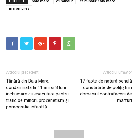
ETICHETE
baia mare
cs minaur
cs minaur baia mare
maramures
Articolul precedent
Articolul următor
Tânără din Baia Mare,
17 fapte de natură penală
condamnată la 11 ani și 8 luni
constatate de polițiști în
închisoare cu executare pentru
domeniul contrafacerii de
trafic de minori, proxenetism și
mărfuri
pornografie infantilă