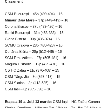
Clasament
CSM București – 45p (499-404) – 16
Minaur Baia Mare – 37p (449-419) – 16
Corona Brașov – 37p (493-426) – 16
Rapid București – 31p (453-383) – 15
Gloria Bistrița – 30p (435-374) – 15
SCMU Craiova – 28p (439-428) – 16
Dunărea Brăila – 29p (512-446) – 16
SCM Rm. Vâlcea – 27p (505-481) – 16
Măgura Cisnădie – 12p (425-478) – 16
CS HC Zalău – 11p (376-408) – 15
CSM Târgu Jiu – 9p (367-413) – 15
CSM Slatina – 3p (413-535) – 16
CSM Iași – 0p (369-538) – 16
Etapa a 19-a. Joi,l 13 martie:
CSM Iași – HC Zalău; Corona –
Slatina; Dunărea – Măgura; Rm. Vâlcea – Tg. Jiu; CS Minaur