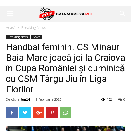
Acasă
Breaking News
Breaking News
Sport
Handbal feminin. CS Minaur
Baia Mare joacă joi la Craiova
în Cupa României și duminică
cu CSM Târgu Jiu în Liga
Florilor
De către
bm24
-
19 februarie 2025
162
0