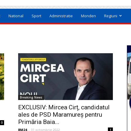
t
National
Sport
Administratie
Monden
Regiuni
Breaking News
EXCLUSIV: Mircea Cirț, candidatul
ales de PSD Maramureș pentru
Primăria Baia...
0
BM24
-
31 octombrie 2022
1