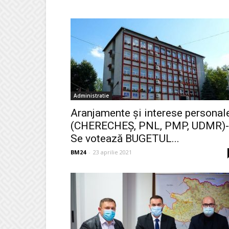
Administratie
Aranjamente și interese personal
(CHERECHEŞ, PNL, PMP, UDMR)-
Se votează BUGETUL...
BM24
-
23 aprilie 2021