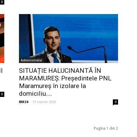
0
Administratie
I
SITUAȚIE HALUCINANTĂ ÎN
MARAMUREȘ: Președintele PNL
Maramureș în izolare la
domiciliu....
0
BM24
-
13 martie 2020
0
Pagina 1 din 2