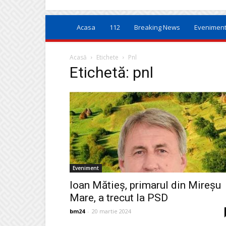
Acasa
112
Breaking News
Evenimen
Acasă
Etichete
Pnl
Etichetă: pnl
Eveniment
Ioan Mătieş, primarul din Mireşu
Mare, a trecut la PSD
bm24
-
20 martie 2024