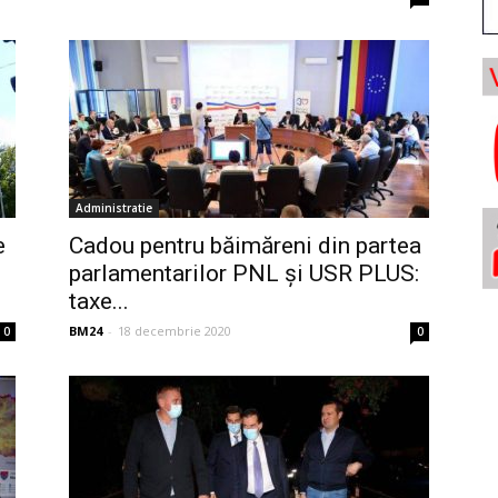
Administratie
e
Cadou pentru băimăreni din partea
parlamentarilor PNL și USR PLUS:
taxe...
BM24
-
18 decembrie 2020
0
0