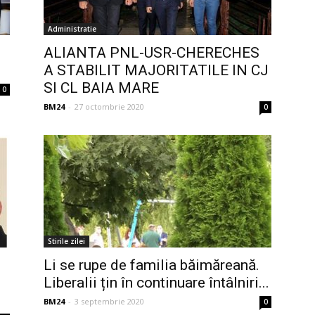
Administratie
ALIANTA PNL-USR-CHERECHES
A STABILIT MAJORITATILE IN CJ
SI CL BAIA MARE
0
BM24
-
27 octombrie 2020
0
Stirile zilei
Li se rupe de familia băimăreană.
Liberalii țin în continuare întâlniri...
BM24
-
3 septembrie 2020
0