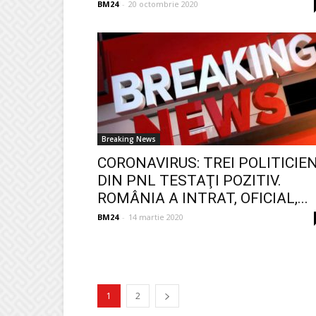
BM24
-
20 octombrie 2020
Breaking News
CORONAVIRUS: TREI POLITICIEN
DIN PNL TESTAŢI POZITIV.
ROMÂNIA A INTRAT, OFICIAL,...
BM24
-
14 martie 2020
1
2