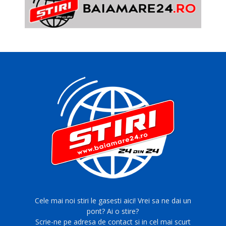
Cele mai noi stiri le gasesti aici! Vrei sa ne dai un
pont? Ai o stire?
Scrie-ne pe adresa de contact si in cel mai scurt