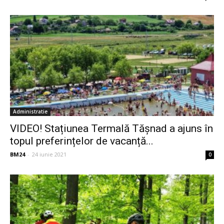
Administratie
VIDEO! Stațiunea Termală Tășnad a ajuns în
topul preferințelor de vacanță...
BM24
-
24 iunie 2021
0