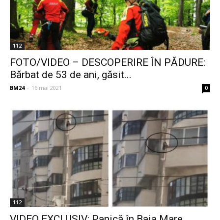
112
FOTO/VIDEO – DESCOPERIRE ÎN PĂDURE:
Bărbat de 53 de ani, găsit...
BM24
-
16 mai 2021
0
112
VIDEO EXCLUSIV: Panică în Baia Mare.