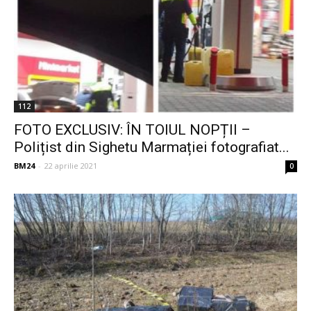
112
FOTO EXCLUSIV: ÎN TOIUL NOPȚII –
Polițist din Sighetu Marmației fotografiat...
BM24
-
22 aprilie 2021
0