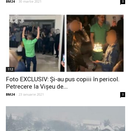
BM24
-
30 martie 2021
0
112
Foto EXCLUSIV: Și-au pus copiii în pericol.
Petrecere la Vișeu de...
BM24
-
23 ianuarie 2021
0