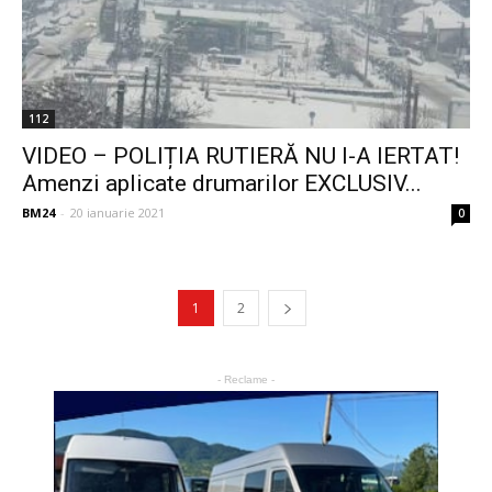
112
VIDEO – POLIȚIA RUTIERĂ NU I-A IERTAT!
Amenzi aplicate drumarilor EXCLUSIV...
BM24
-
20 ianuarie 2021
0
1
2
- Reclame -