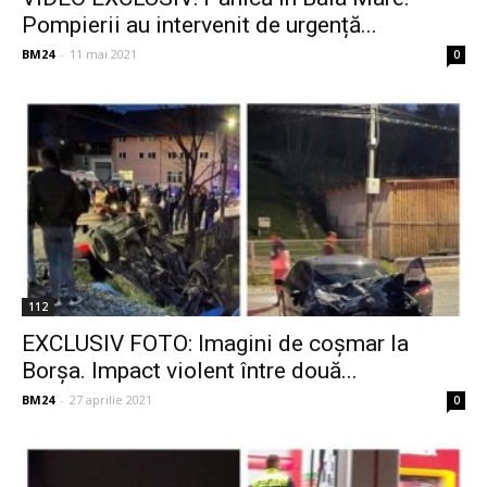
Pompierii au intervenit de urgență...
BM24
-
11 mai 2021
0
112
EXCLUSIV FOTO: Imagini de coșmar la
Borșa. Impact violent între două...
BM24
-
27 aprilie 2021
0