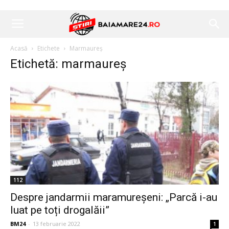
Acasă
Etichete
Marmaureș
Etichetă: marmaureș
112
Despre jandarmii maramureșeni: „Parcă i-au
luat pe toți drogalăii”
BM24
-
13 februarie 2022
1