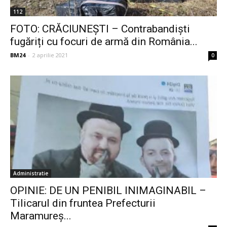
112
FOTO: CRĂCIUNEȘTI – Contrabandiști
fugăriți cu focuri de armă din România...
BM24
-
2 aprilie 2021
0
Administratie
OPINIE: DE UN PENIBIL INIMAGINABIL –
Tilicarul din fruntea Prefecturii
Maramureș...