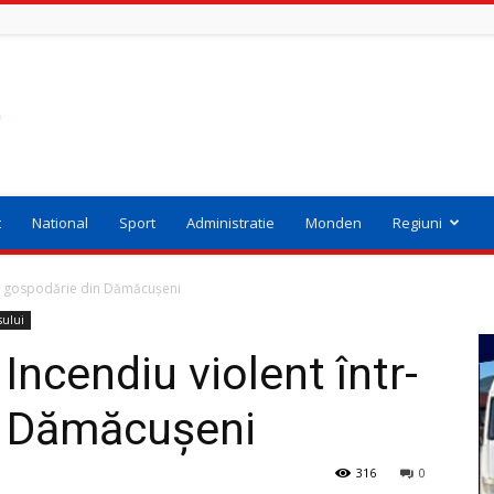
t
National
Sport
Administratie
Monden
Regiuni
-o gospodărie din Dămăcușeni
sului
ncendiu violent într-
n Dămăcușeni
316
0