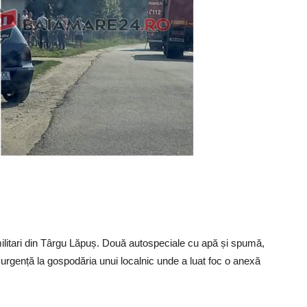
r militari din Târgu Lăpuș. Două autospeciale cu apă și spumă,
gență la gospodăria unui localnic unde a luat foc o anexă