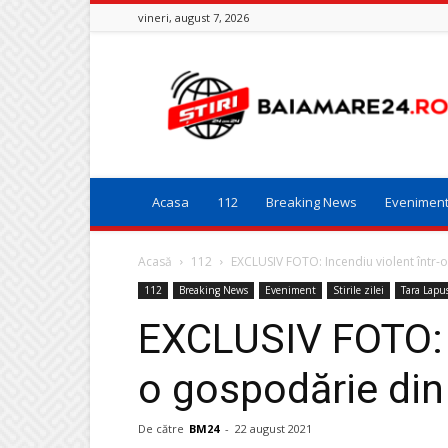
vineri, august 7, 2026
Baia
Mare
24
Acasa
112
Breaking News
Evenimen
Acasă
112
EXCLUSIV FOTO: Incendiu violent într
112
Breaking News
Eveniment
Stirile zilei
Tara Lapu
EXCLUSIV FOTO: I
o gospodărie di
De către
BM24
-
22 august 2021