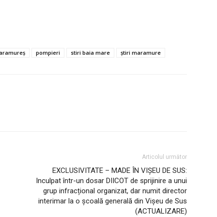
maramureș
pompieri
stiri baia mare
știri maramure
Articolul următor
EXCLUSIVITATE – MADE ÎN VIȘEU DE SUS:
Inculpat într-un dosar DIICOT de sprijinire a unui
grup infracțional organizat, dar numit director
interimar la o școală generală din Vișeu de Sus
(ACTUALIZARE)