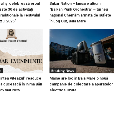
l își celebrează eroul
Sukar Nation – lansare album
ste 30 de activități
“Balkan Punk Orchestra” – turneu
tradiționale la Festivalul
național Chemăm armata de suflete
azul 2026”
în Log Out, Baia Mare
e
Breaking News
Pintea Viteazul” readuce
Mâine are loc în Baia Mare o nouă
aiducească în inima Băii
campanie de colectare a aparatelor
-25 mai 2025
electrice uzate