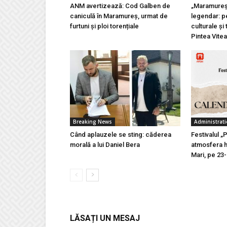
ANM avertizează: Cod Galben de
„Maramureșu
caniculă în Maramureș, urmat de
legendar: pe
furtuni și ploi torențiale
culturale și 
Pintea Vite
Breaking News
Administrati
Când aplauzele se sting: căderea
Festivalul „
morală a lui Daniel Bera
atmosfera h
Mari, pe 23
LĂSAȚI UN MESAJ