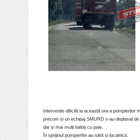
Intervenție dificilă la această ora a pompierilo
precum și un echipaj SMURD s-au deplasat de ur
dar și mai mulți baloți cu paie.
În sprijinul pompierilor au sărit și localnicii.