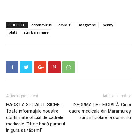
ETICHETE
coronavirus
covid-19
magazine
penny
plată
stiri baia mare
Articolul precedent
Articolul următor
HAOS LA SPITALUL SIGHET:
INFORMAȚIE OFICIALĂ: Cinci
Toate informațiile noastre
cadre medicale din Maramureș
confirmate oficial de cadrele
sunt în izolare la domiciliu
medicale. ”Ni se bagă pumnul
în gură să tăcem!”