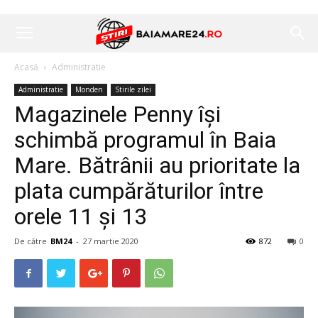
Acasă
Administratie
Administratie
Monden
Stirile zilei
Magazinele Penny își
schimbă programul în Baia
Mare. Bătrânii au prioritate la
plata cumpărăturilor între
orele 11 și 13
De către
BM24
-
27 martie 2020
872
0