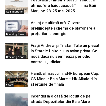
Festivalul „Pintea Viteazul” readuce
atmosfera haiducească în inima Băii
Mari, pe 23-25 mai 2025
Administratie
Anunț de ultimă oră. Guvernul
prelungește schema de plafonare a
prețurilor la energie
Breaking News
Frații Andrew și Tristan Tate au plecat
în Statele Unite cu un avion privat. Ce
riscă dacă nu semnează periodic
Breaking News
controlul judiciar
Handbal masculin. EHF European Cup.
CS Minaur Baia Mare – HK Alkaloid în
sferturile de finală
Sport
Incendiu la o casă de locuit de pe
strada Depozitelor din Baia Mare