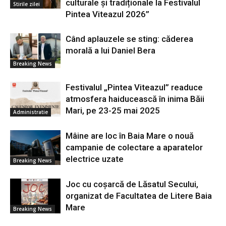
culturale și tradiționale la Festivalul
Stirile zilei
Pintea Viteazul 2026”
Când aplauzele se sting: căderea
morală a lui Daniel Bera
Breaking News
Festivalul „Pintea Viteazul” readuce
atmosfera haiducească în inima Băii
Mari, pe 23-25 mai 2025
Administratie
Mâine are loc în Baia Mare o nouă
campanie de colectare a aparatelor
electrice uzate
Breaking News
Joc cu coșarcă de Lăsatul Secului,
organizat de Facultatea de Litere Baia
Mare
Breaking News