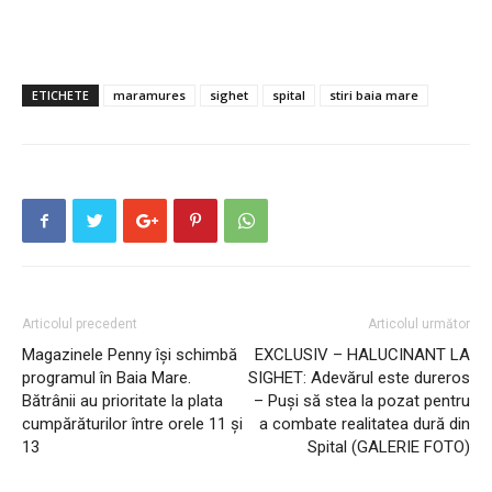
ETICHETE
maramures
sighet
spital
stiri baia mare
Articolul precedent
Articolul următor
Magazinele Penny își schimbă
EXCLUSIV – HALUCINANT LA
programul în Baia Mare.
SIGHET: Adevărul este dureros
Bătrânii au prioritate la plata
– Puși să stea la pozat pentru
cumpărăturilor între orele 11 și
a combate realitatea dură din
13
Spital (GALERIE FOTO)