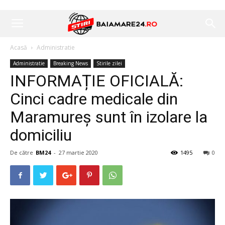
Acasă
Administratie
Administratie
Breaking News
Stirile zilei
INFORMAȚIE OFICIALĂ:
Cinci cadre medicale din
Maramureș sunt în izolare la
domiciliu
De către
BM24
-
27 martie 2020
1495
0