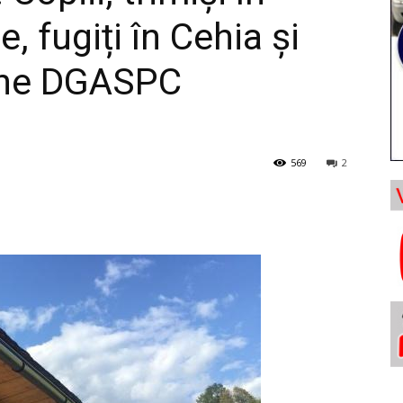
, fugiți în Cehia și
une DGASPC
569
2