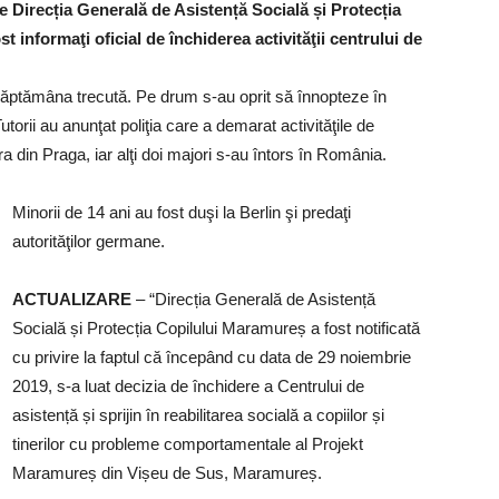
 de Direcția Generală de Asistență Socială și Protecția
 informaţi oficial de închiderea activităţii centrului de
 săptămâna trecută. Pe drum s-au oprit să înnopteze în
utorii au anunţat poliţia care a demarat activităţile de
ra din Praga, iar alţi doi majori s-au întors în România.
Minorii de 14 ani au fost duşi la Berlin şi predaţi
autorităţilor germane.
ACTUALIZARE
– “Direcția Generală de Asistență
Socială și Protecția Copilului Maramureș a fost notificată
cu privire la faptul că începând cu data de 29 noiembrie
2019, s-a luat decizia de închidere a Centrului de
asistență și sprijin în reabilitarea socială a copiilor și
tinerilor cu probleme comportamentale al Projekt
Maramureș din Vișeu de Sus, Maramureș.