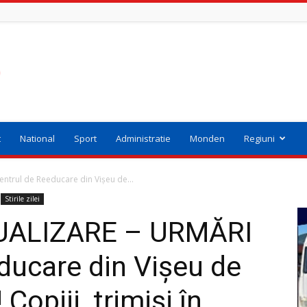
t
National
Sport
Administratie
Monden
Regiuni
ntrul de Reeducare din Vișeu de...
Stirile zilei
UALIZARE – URMĂRI
ducare din Vișeu de
 Copiii, trimiși în