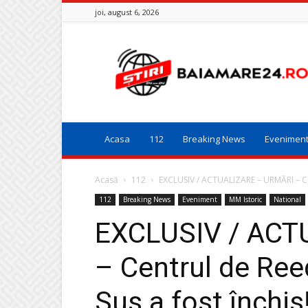
joi, august 6, 2026
Baia
Mare
24
Acasa
112
Breaking News
Evenimen
Acasă
112
EXCLUSIV / ACTUALIZARE – URMĂRI – Ce
112
Breaking News
Eveniment
MM Istoric
National
EXCLUSIV / ACT
– Centrul de Ree
Sus a fost închis!