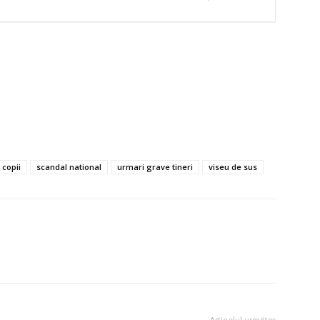
copii
scandal national
urmari grave tineri
viseu de sus