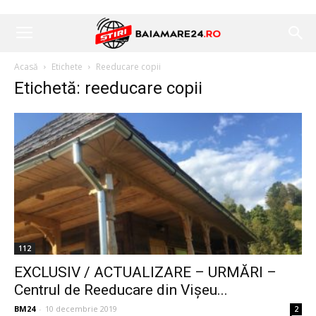
Acasă
Etichete
Reeducare copii
Etichetă: reeducare copii
112
EXCLUSIV / ACTUALIZARE – URMĂRI –
Centrul de Reeducare din Vișeu...
BM24
-
10 decembrie 2019
2