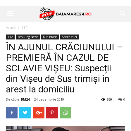
Acasă
112
112
Breaking News
MM Istoric
Stirile zilei
ÎN AJUNUL CRĂCIUNULUI –
PREMIERĂ ÎN CAZUL DE
SCLAVIE VIȘEU: Suspecții
din Vișeu de Sus trimiși în
arest la domiciliu
De către
BM24
-
24 decembrie 2019
660
0