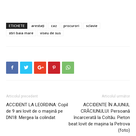
ETICHETE
arestați
caz
procurori
sclavie
stiri baia mare
viseu de sus
Articolul precedent
Articolul următor
ACCIDENT LA LEORDINA: Copil
ACCIDENTE ÎN AJUNUL
de 9 ani lovit de o mașină pe
CRĂCIUNULUI: Persoană
DN18. Mergea la colindat
încarcerată la Coltău. Pieton
beat lovit de mașina la Petrova
(foto)