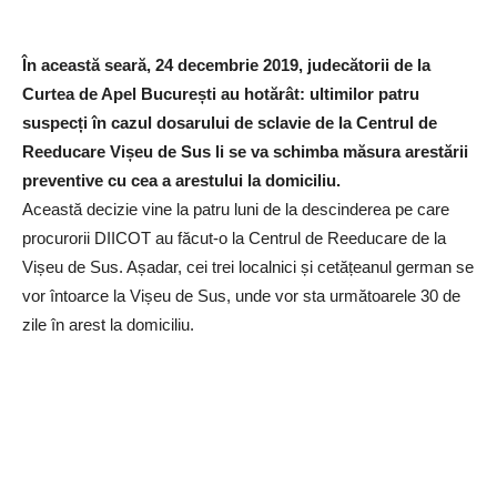
În această seară, 24 decembrie 2019, judecătorii de la
Curtea de Apel București au hotărât: ultimilor patru
suspecți în cazul dosarului de sclavie de la Centrul de
Reeducare Vișeu de Sus li se va schimba măsura arestării
preventive cu cea a arestului la domiciliu.
Această decizie vine la patru luni de la descinderea pe care
procurorii DIICOT au făcut-o la Centrul de Reeducare de la
Vișeu de Sus. Așadar, cei trei localnici și cetățeanul german se
vor întoarce la Vișeu de Sus, unde vor sta următoarele 30 de
zile în arest la domiciliu.