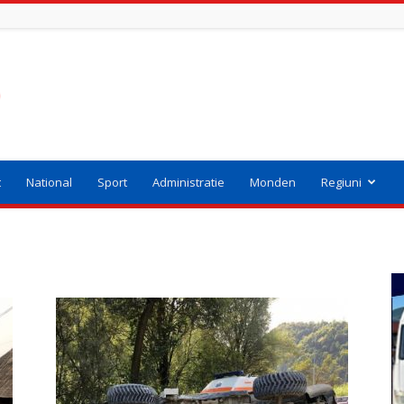
t
National
Sport
Administratie
Monden
Regiuni