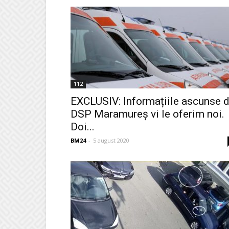
112
EXCLUSIV: Informațiile ascunse 
DSP Maramureș vi le oferim noi.
Doi...
BM24
-
5 august 2020