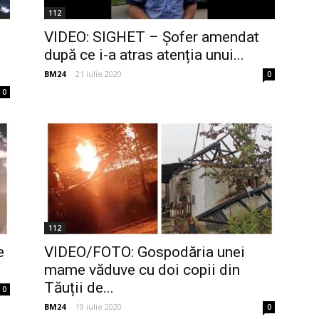
112
VIDEO: SIGHET – Șofer amendat
după ce i-a atras atenția unui...
BM24
-
21 iulie 2020
0
0
112
e
VIDEO/FOTO: Gospodăria unei
mame văduve cu doi copii din
Tăuții de...
0
BM24
-
19 iulie 2020
0