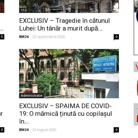
112
EXCLUSIV – Tragedie în cătunul
..
Luhei: Un tânăr a murit după...
BM24
-
22 septembrie 2020
0
0
Administratie
EXCLUSIV – SPAIMA DE COVID-
r
19: O mămică ținută cu copilașul
în...
BM24
-
23 august 2020
0
0