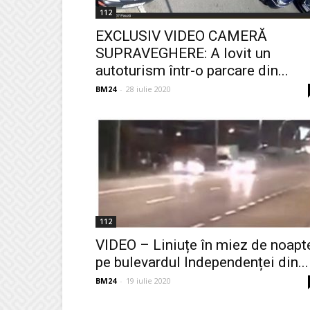
112
EXCLUSIV VIDEO CAMERĂ
SUPRAVEGHERE: A lovit un
autoturism într-o parcare din...
BM24
-
28 iulie 2020
112
VIDEO – Liniuțe în miez de noapt
pe bulevardul Independenței din...
BM24
-
19 iulie 2020