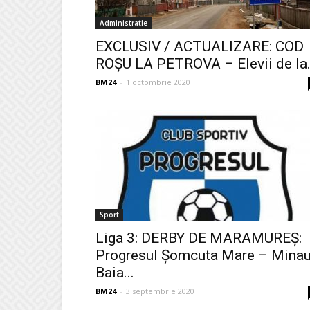
Administratie
EXCLUSIV / ACTUALIZARE: COD
ROȘU LA PETROVA – Elevii de la.
BM24
-
1 octombrie 2020
Sport
Liga 3: DERBY DE MARAMUREȘ:
Progresul Șomcuta Mare – Minau
Baia...
BM24
-
3 septembrie 2020