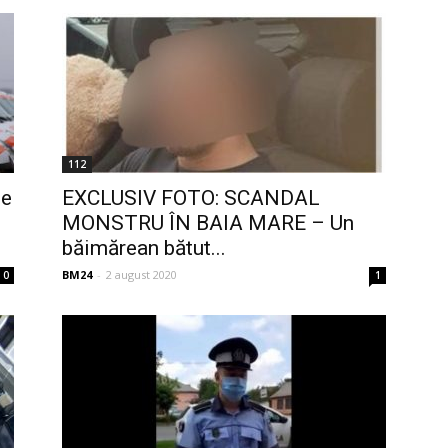
112
de
EXCLUSIV FOTO: SCANDAL
MONSTRU ÎN BAIA MARE – Un
băimărean bătut...
BM24
-
2 august 2020
0
1