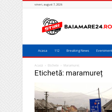
vineri, august 7, 2026
Baia
Mare
24
Acasa
112
Breaking News
Evenimen
Acasă
Etichete
Maramureț
Etichetă: maramureț