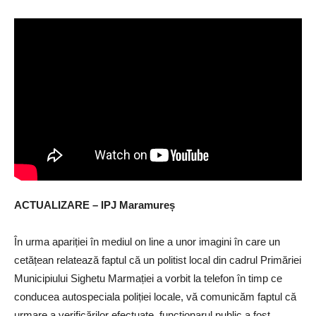
ACTUALIZARE – IPJ Maramureș
În urma apariției în mediul on line a unor imagini în care un
cetățean relatează faptul că un politist local din cadrul Primăriei
Municipiului Sighetu Marmației a vorbit la telefon în timp ce
conducea autospeciala poliției locale, vă comunicăm faptul că
urmare a verificărilor efectuate, funcționarul public a fost