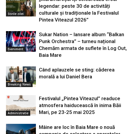
legendar: peste 30 de activități
culturale și tradiționale la Festivalul
Stirile zilei
Pintea Viteazul 2026”
Sukar Nation – lansare album “Balkan
Punk Orchestra” – turneu național
Chemăm armata de suflete în Log Out,
Eveniment
Baia Mare
Când aplauzele se sting: căderea
morală a lui Daniel Bera
Breaking News
Festivalul „Pintea Viteazul” readuce
atmosfera haiducească în inima Băii
Mari, pe 23-25 mai 2025
Administratie
Mâine are loc în Baia Mare o nouă