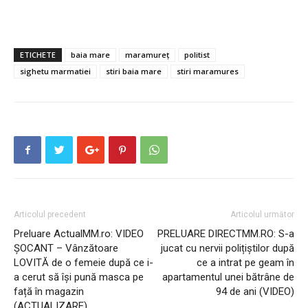
ETICHETE
baia mare
maramureț
politist
sighetu marmatiei
stiri baia mare
stiri maramures
Articolul precedent
Articolul următor
Preluare ActualMM.ro: VIDEO
PRELUARE DIRECTMM.RO: S-a
ȘOCANT – Vânzătoare
jucat cu nervii polițiștilor după
LOVITĂ de o femeie după ce i-
ce a intrat pe geam în
a cerut să își pună masca pe
apartamentul unei bătrâne de
față în magazin
94 de ani (VIDEO)
(ACTUALIZARE)