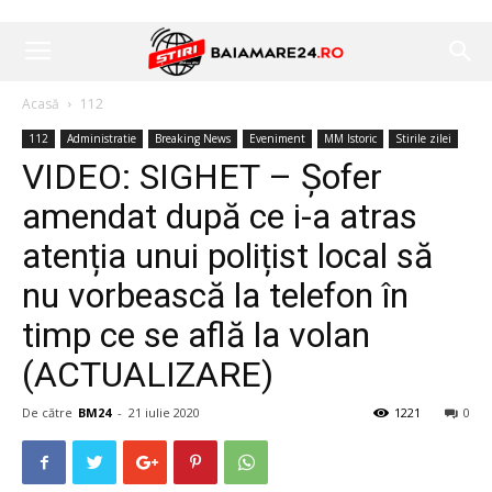
Acasă
112
112
Administratie
Breaking News
Eveniment
MM Istoric
Stirile zilei
VIDEO: SIGHET – Șofer
amendat după ce i-a atras
atenția unui polițist local să
nu vorbească la telefon în
timp ce se află la volan
(ACTUALIZARE)
De către
BM24
-
21 iulie 2020
1221
0