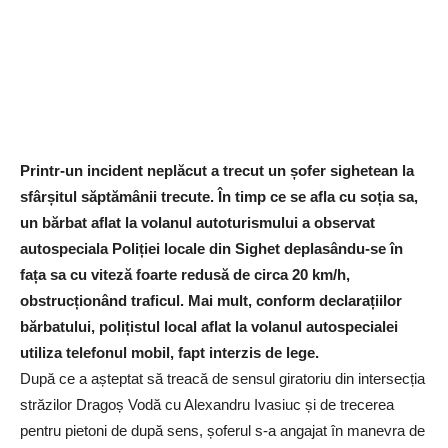
Printr-un incident neplăcut a trecut un șofer sighetean la
sfârșitul săptămânii trecute. În timp ce se afla cu soția sa,
un bărbat aflat la volanul autoturismului a observat
autospeciala Poliției locale din Sighet deplasându-se în
fața sa cu viteză foarte redusă de circa 20 km/h,
obstrucționând traficul. Mai mult, conform declarațiilor
bărbatului, polițistul local aflat la volanul autospecialei
utiliza telefonul mobil, fapt interzis de lege.
După ce a așteptat să treacă de sensul giratoriu din intersecția
străzilor Dragoș Vodă cu Alexandru Ivasiuc și de trecerea
pentru pietoni de după sens, șoferul s-a angajat în manevra de