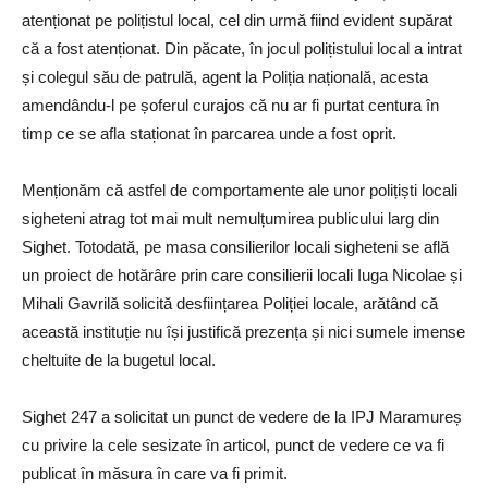
atenționat pe polițistul local, cel din urmă fiind evident supărat
că a fost atenționat. Din păcate, în jocul polițistului local a intrat
și colegul său de patrulă, agent la Poliția națională, acesta
amendându-l pe șoferul curajos că nu ar fi purtat centura în
timp ce se afla staționat în parcarea unde a fost oprit.
Menționăm că astfel de comportamente ale unor polițiști locali
sigheteni atrag tot mai mult nemulțumirea publicului larg din
Sighet. Totodată, pe masa consilierilor locali sigheteni se află
un proiect de hotărâre prin care consilierii locali Iuga Nicolae și
Mihali Gavrilă solicită desființarea Poliției locale, arătând că
această instituție nu își justifică prezența și nici sumele imense
cheltuite de la bugetul local.
Sighet 247 a solicitat un punct de vedere de la IPJ Maramureș
cu privire la cele sesizate în articol, punct de vedere ce va fi
publicat în măsura în care va fi primit.