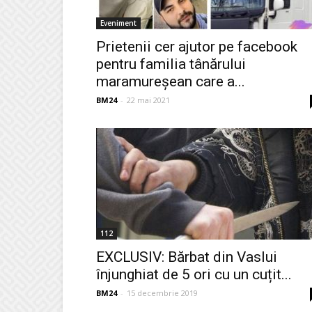
Eveniment
Prietenii cer ajutor pe facebook
pentru familia tânărului
maramureşean care a...
BM24
-
22 mai 2021
112
EXCLUSIV: Bărbat din Vaslui
înjunghiat de 5 ori cu un cuțit...
BM24
-
15 decembrie 2019