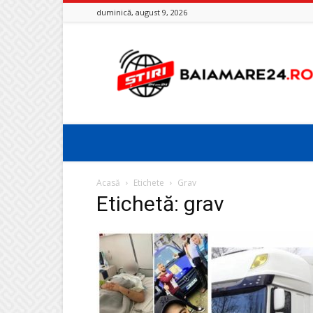
duminică, august 9, 2026
Baia
Mare
24
Acasă
Etichete
Grav
Etichetă: grav