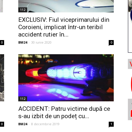
112
EXCLUSIV: Fiul viceprimarului din
Coroieni, implicat într-un teribil
accident rutier în...
BM24
-
30 iunie 2020
0
0
112
ACCIDENT: Patru victime după ce
s-au izbit de un podeț cu...
BM24
-
8 decembrie 2019
0
1