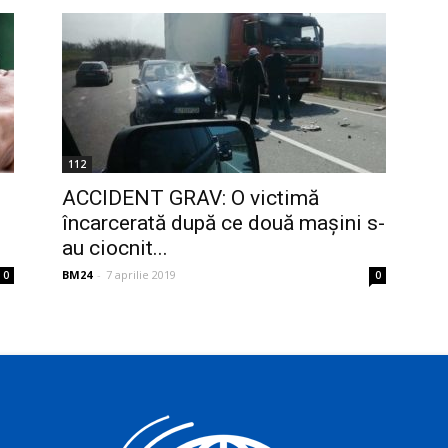
112
ACCIDENT GRAV: O victimă
încarcerată după ce două mașini s-
au ciocnit...
BM24
-
7 aprilie 2019
0
0