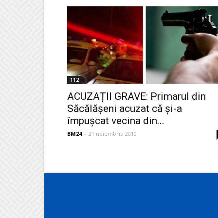
112
ACUZAȚII GRAVE: Primarul din
Săcălășeni acuzat că și-a
împușcat vecina din...
BM24
-
21 noiembrie 2019