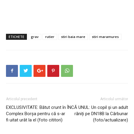
ETICHETE
grav
rutier
stiri baia mare
stiri maramures
Articolul precedent
Articolul următor
EXCLUSIVITATE: Bătut crunt în
ÎNCĂ UNUL: Un copil și un adult
Complex Borșa pentru că s-ar
răniți pe DN18B la Cărbunar
fi uitat urât la el (foto cititori)
(foto/actualizare)