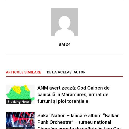
BM24
ARTICOLE SIMILARE
DE LA ACELAȘI AUTOR
ANM avertizează: Cod Galben de
caniculă în Maramureș, urmat de
furtuni și ploi torențiale
Breaking News
Sukar Nation – lansare album “Balkan
Punk Orchestra” – turneu național
Chemăm armata de suflete în Log Out,