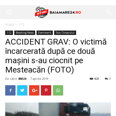
Acasă
112
112
Breaking News
Eveniment
Tara Chioarului
ACCIDENT GRAV: O victimă
încarcerată după ce două
mașini s-au ciocnit pe
Mesteacăn (FOTO)
De către
BM24
-
7 aprilie 2019
820
0