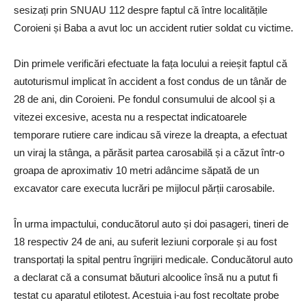
sesizați prin SNUAU 112 despre faptul că între localitățile
Coroieni și Baba a avut loc un accident rutier soldat cu victime.
Din primele verificări efectuate la fața locului a reieșit faptul că
autoturismul implicat în accident a fost condus de un tânăr de
28 de ani, din Coroieni. Pe fondul consumului de alcool și a
vitezei excesive, acesta nu a respectat indicatoarele
temporare rutiere care indicau să vireze la dreapta, a efectuat
un viraj la stânga, a părăsit partea carosabilă și a căzut într-o
groapa de aproximativ 10 metri adâncime săpată de un
excavator care executa lucrări pe mijlocul părții carosabile.
În urma impactului, conducătorul auto și doi pasageri, tineri de
18 respectiv 24 de ani, au suferit leziuni corporale și au fost
transportați la spital pentru îngrijiri medicale. Conducătorul auto
a declarat că a consumat băuturi alcoolice însă nu a putut fi
testat cu aparatul etilotest. Acestuia i-au fost recoltate probe