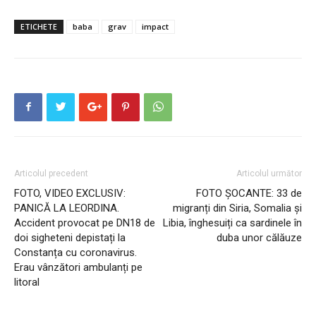
ETICHETE
baba
grav
impact
Articolul precedent
Articolul următor
FOTO, VIDEO EXCLUSIV:
FOTO ȘOCANTE: 33 de
PANICĂ LA LEORDINA.
migranți din Siria, Somalia și
Accident provocat pe DN18 de
Libia, înghesuiți ca sardinele în
doi sigheteni depistați la
duba unor călăuze
Constanța cu coronavirus.
Erau vânzători ambulanți pe
litoral