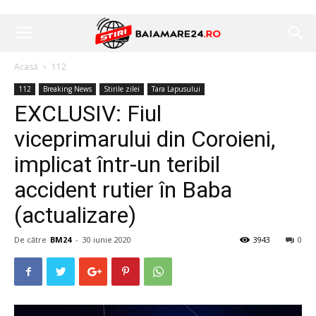
Acasă
112
112
Breaking News
Stirile zilei
Tara Lapusului
EXCLUSIV: Fiul
viceprimarului din Coroieni,
implicat într-un teribil
accident rutier în Baba
(actualizare)
De către
BM24
-
30 iunie 2020
3943
0