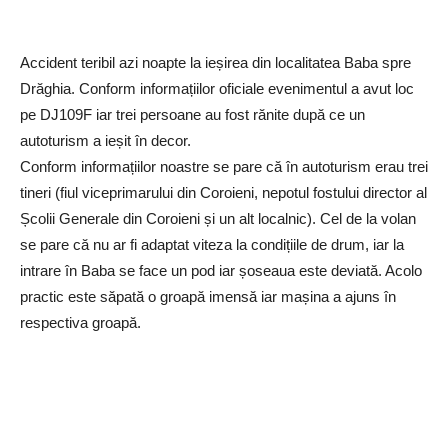
Accident teribil azi noapte la ieșirea din localitatea Baba spre
Drăghia. Conform informațiilor oficiale evenimentul a avut loc
pe DJ109F iar trei persoane au fost rănite după ce un
autoturism a ieșit în decor.
Conform informațiilor noastre se pare că în autoturism erau trei
tineri (fiul viceprimarului din Coroieni, nepotul fostului director al
Școlii Generale din Coroieni și un alt localnic). Cel de la volan
se pare că nu ar fi adaptat viteza la condițiile de drum, iar la
intrare în Baba se face un pod iar șoseaua este deviată. Acolo
practic este săpată o groapă imensă iar mașina a ajuns în
respectiva groapă.