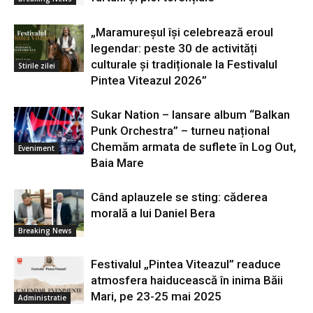
„Maramureșul își celebrează eroul
legendar: peste 30 de activități
culturale și tradiționale la Festivalul
Stirile zilei
Pintea Viteazul 2026”
Sukar Nation – lansare album “Balkan
Punk Orchestra” – turneu național
Chemăm armata de suflete în Log Out,
Eveniment
Baia Mare
Când aplauzele se sting: căderea
morală a lui Daniel Bera
Breaking News
Festivalul „Pintea Viteazul” readuce
atmosfera haiducească în inima Băii
Mari, pe 23-25 mai 2025
Administratie