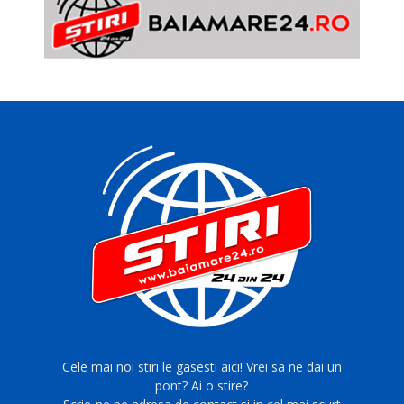
Cele mai noi stiri le gasesti aici! Vrei sa ne dai un
pont? Ai o stire?