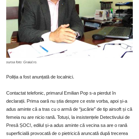
sursa foto: Graiul.ro.
Poliția a fost anunțată de localnici.
Contactat telefonic, primarul Emilian Pop s-a pierdut în
declarații. Prima oară nu știa despre ce este vorba, apoi și-a
adus aminte că a tras cu o armă de “jucărie” de tip airsoft și că
femeia nu are nicio rană. Totuși, la insistențele Detectivului de
Presă ȘOC!, edilul și-a adus aminte că vecina sa are o rană
superficială provocată de o pietricică aruncată după trecerea