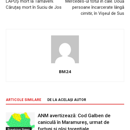
LĂPUȘ mort la Târnăveni.
Mercedes-ul totul în cale. Două
Căruțaș mort în Suciu de Jos
persoane încarcerate lângă
cimitir, în Vișeul de Sus
BM24
ARTICOLE SIMILARE
DE LA ACELAȘI AUTOR
ANM avertizează: Cod Galben de
caniculă în Maramureș, urmat de
furtuni și ploi torențiale
Breaking News