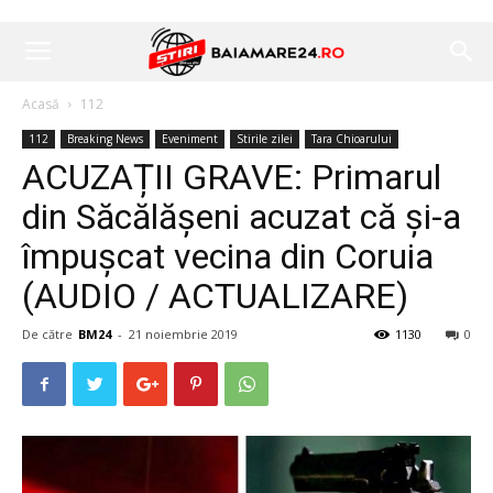
Acasă
112
112
Breaking News
Eveniment
Stirile zilei
Tara Chioarului
ACUZAȚII GRAVE: Primarul
din Săcălășeni acuzat că și-a
împușcat vecina din Coruia
(AUDIO / ACTUALIZARE)
De către
BM24
-
21 noiembrie 2019
1130
0