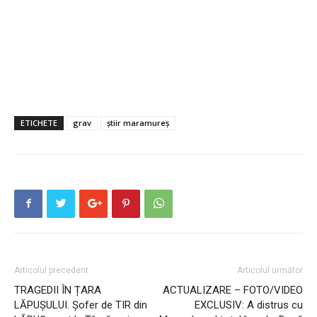
ETICHETE
grav
știir maramureș
Articolul precedent
Articolul următor
TRAGEDII ÎN ȚARA
ACTUALIZARE – FOTO/VIDEO
LĂPUȘULUI. Șofer de TIR din
EXCLUSIV: A distrus cu