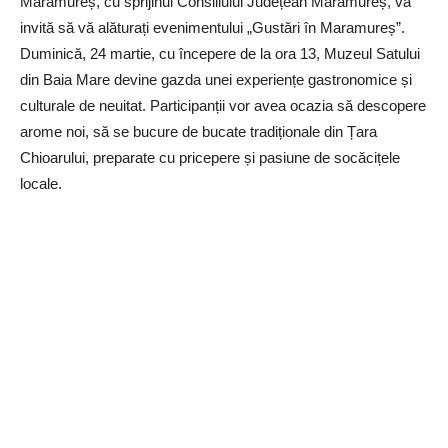
Maramureș, cu sprijinul Consiliului Județean Maramureș, vă
invită să vă alăturați evenimentului „Gustări în Maramureș”.
Duminică, 24 martie, cu începere de la ora 13, Muzeul Satului
din Baia Mare devine gazda unei experiențe gastronomice și
culturale de neuitat. Participanții vor avea ocazia să descopere
arome noi, să se bucure de bucate tradiționale din Țara
Chioarului, preparate cu pricepere și pasiune de socăcițele
locale.