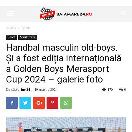
Acasă
Sport
Sport
Stirile zilei
Handbal masculin old-boys.
Şi a fost ediția internațională
a Golden Boys Merasport
Cup 2024 – galerie foto
De către
bm24
-
19 martie 2024
170
0