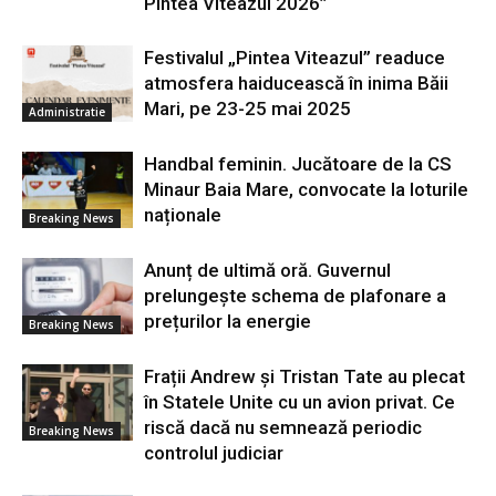
Pintea Viteazul 2026”
Festivalul „Pintea Viteazul” readuce
atmosfera haiducească în inima Băii
Mari, pe 23-25 mai 2025
Administratie
Handbal feminin. Jucătoare de la CS
Minaur Baia Mare, convocate la loturile
naționale
Breaking News
Anunț de ultimă oră. Guvernul
prelungește schema de plafonare a
prețurilor la energie
Breaking News
Frații Andrew și Tristan Tate au plecat
în Statele Unite cu un avion privat. Ce
riscă dacă nu semnează periodic
Breaking News
controlul judiciar