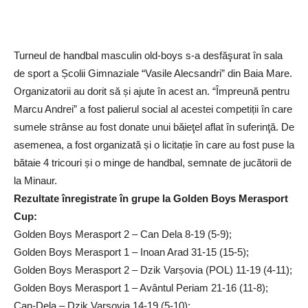
Turneul de handbal masculin old-boys s-a desfăşurat în sala
de sport a Școlii Gimnaziale “Vasile Alecsandri” din Baia Mare.
Organizatorii au dorit să și ajute în acest an. “Împreună pentru
Marcu Andrei” a fost palierul social al acestei competiții în care
sumele strânse au fost donate unui băieţel aflat în suferinţă. De
asemenea, a fost organizată și o licitație în care au fost puse la
bătaie 4 tricouri și o minge de handbal, semnate de jucătorii de
la Minaur.
Rezultate înregistrate în grupe la Golden Boys Merasport
Cup:
Golden Boys Merasport 2 – Can Dela 8-19 (5-9);
Golden Boys Merasport 1 – Inoan Arad 31-15 (15-5);
Golden Boys Merasport 2 – Dzik Varșovia (POL) 11-19 (4-11);
Golden Boys Merasport 1 – Avântul Periam 21-16 (11-8);
Can-Dela – Dzik Varșovia 14-19 (5-10);