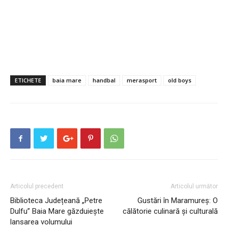
ETICHETE
baia mare
handbal
merasport
old boys
Articolul precedent
Articolul următor
Biblioteca Județeană „Petre
Gustări în Maramureș: O
Dulfu” Baia Mare găzduiește
călătorie culinară și culturală
lansarea volumului