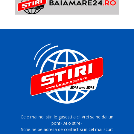
Cele mai noi stiri le gasesti aici! Vrei sa ne dai un
pont? Ai o stire?
Scrie-ne pe adresa de contact si in cel mai scurt