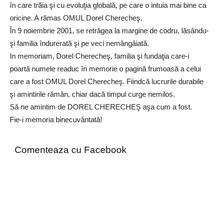
în care trăia şi cu evoluţia globală, pe care o intuia mai bine ca
oricine. A rămas OMUL Dorel Cherecheş.
În 9 noiembrie 2001, se retrăgea la margine de codru, lăsându-
şi familia îndurerată şi pe veci nemângâiată.
In memoriam, Dorel Cherecheş, familia şi fundaţia care-i
poartă numele readuc în memorie o pagină frumoasă a celui
care a fost OMUL Dorel Cherecheş. Fiindcă lucrurile durabile
şi amintirile rămân, chiar dacă timpul curge nemilos.
Să ne amintim de DOREL CHERECHEŞ aşa cum a fost.
Fie-i memoria binecuvântată!
Comenteaza cu Facebook