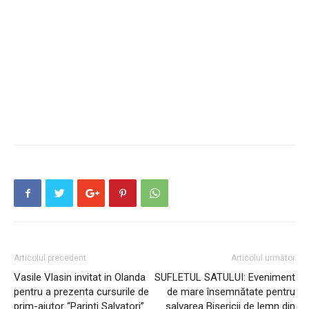
Articolul precedent
Articolul următor
Vasile Vlasin invitat in Olanda
SUFLETUL SATULUI: Eveniment
pentru a prezenta cursurile de
de mare însemnătate pentru
prim-ajutor “Parinti Salvatori”
salvarea Bisericii de lemn din