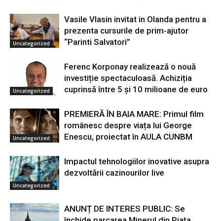
Vasile Vlasin invitat in Olanda pentru a
prezenta cursurile de prim-ajutor
“Parinti Salvatori”
Uncategorized
Ferenc Korponay realizează o nouă
investiție spectaculoasă. Achiziția
cuprinsă între 5 și 10 milioane de euro
Uncategorized
PREMIERĂ ÎN BAIA MARE: Primul film
românesc despre viața lui George
Enescu, proiectat în AULA CUNBM
Uncategorized
Impactul tehnologiilor inovative asupra
dezvoltării cazinourilor live
Uncategorized
ANUNȚ DE INTERES PUBLIC: Se
închide parcarea Minerul din Piața