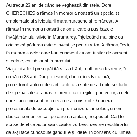
Au trecut 23 ani de când ne veghează din stele. Dorel
CHERECHEŞ a rămas în memoria noastră un specialist
emblematic al silviculturii maramureşene şi româneşti. A
rămas în memoria noastră ca omul care a pus bazele
învăţământului silvic în Maramureş, înţelegând mai bine ca
oricine că pădurea este o investiţie pentru viitor. A rămas, însă,
în memoria celor care l-au cunoscut ca om iubitor de oameni
și cetate, ca iubitor al frumosului.
Viaţa lui a fost prea grăbită şi s-a frânt, mult prea devreme, în
urmă cu 23 ani. Dar profesorul, doctor în silvicultură,
prorectorul, autorul de cărţi, autorul a sute de articole şi studii
de specialitate a rămas în memoria colegilor, prietenilor, a celor
care l-au cunoscut prin ceea ce a construit. O carieră
profesională de excepție, un profil universitar select, un om
dedicat semenilor săi, pe care i-a ajutat şi respectat. Cărţile
scrise de el ca autor sau coautor vorbesc despre neodihna lui
de a-şi face cunoscute gândurile şi ideile, în consens cu lumea