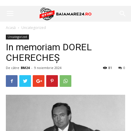
Acasă
Uncategorized
Uncategorized
In memoriam DOREL
CHERECHEŞ
De către
BM24
-
9 noiembrie 2024
81
0