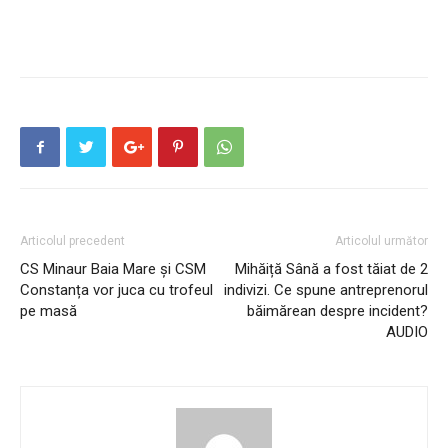
Articolul precedent
Articolul următor
CS Minaur Baia Mare și CSM
Mihăiță Sână a fost tăiat de 2
Constanța vor juca cu trofeul
indivizi. Ce spune antreprenorul
pe masă
băimărean despre incident?
AUDIO