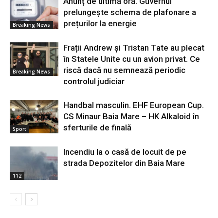
Anunț de ultimă oră. Guvernul
prelungește schema de plafonare a
prețurilor la energie
Breaking News
Frații Andrew și Tristan Tate au plecat
în Statele Unite cu un avion privat. Ce
riscă dacă nu semnează periodic
Breaking News
controlul judiciar
Handbal masculin. EHF European Cup.
CS Minaur Baia Mare – HK Alkaloid în
sferturile de finală
Sport
Incendiu la o casă de locuit de pe
strada Depozitelor din Baia Mare
112