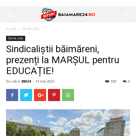
Acasă
Stirile zilei
Stirile zilei
Sindicaliștii băimăreni,
prezenți la MARȘUL pentru
EDUCAȚIE!
De către
BM24
-
14 mai 2023
157
0