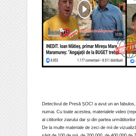
Detectivul de Presă ȘOC! a avut un an fabulos, cu
numai. Cu toate acestea, materialele video (repo
al cititorilor ziarului dar și din partea următitoril
De la multe materiale de zeci de mii de vizualiză
sărit de 100 de mii, de 200.000, de 400.000 de 7