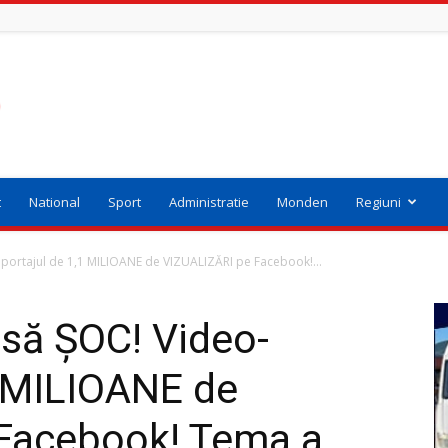
t
National
Sport
Administratie
Monden
Regiuni
eportajul de 1,1 MILIOANE de VIZUALIZĂRI pe Facebook!...
esă ȘOC! Video-
1 MILIOANE de
Facebook! Tema a