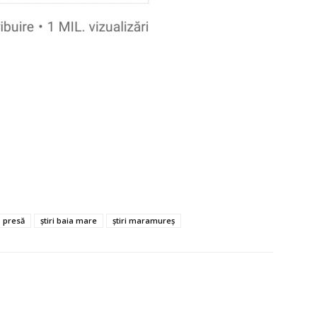
presă
știri baia mare
știri maramureș