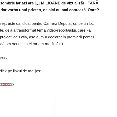
tombrie iar azi are 1,1 MILIOANE de vizualizări, FĂRĂ
r vorba unui prieten, de aici nu mai contează. Oare?
eș, este candidat pentru Camera Deputaților, pe un loc
e, deja a transformat tema video-reportajului, care i-a
 proiect legislativ, așa cum a declarat în premieră pentru
că om serios ca el rar am mai întâlnit.
mesc.
click pe linkul de mai jos:
30393993