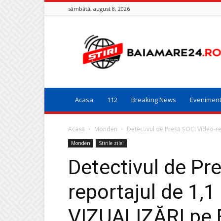
sâmbătă, august 8, 2026
Baia
Mare
24
Acasa
112
Breaking News
Evenimen
Acasă
Monden
Detectivul de Presă ȘOC! Video-r
Monden
Stirile zilei
Detectivul de Pr
reportajul de 1,
VIZUALIZĂRI pe 