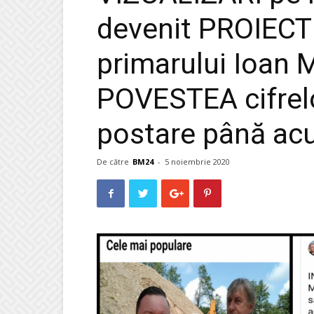
devenit PROIECT
primarului Ioan M
POVESTEA cifrel
postare până a
De către
BM24
-
5 noiembrie 2020