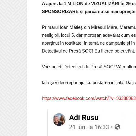
A ajuns la 1 MILION de VIZUALIZĂRI în 29 oc
SPONSORIZARE și parcă nu se mai oprește da
Primarul Ioan Mătieș din Mireșul Mare, Maramur
neeligibil, locul 5, dar moroșan adevărat cum est
aparținut în totalitate, în temă de campanie și în
Detectivul de Presă ȘOC! Eu îl cred pe cuvânt, 
Voi sunteți Detectivul de Presă ȘOC! Vă mulțu
Iată și video-reportajul cu postarea inițială. Dați 
https://www.facebook.com/watch/?v=9338898