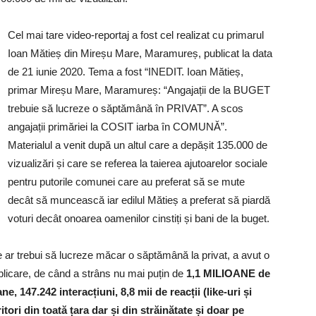
Cel mai tare video-reportaj a fost cel realizat cu primarul
Ioan Mătieș din Mireșu Mare, Maramureș, publicat la data
de 21 iunie 2020. Tema a fost “INEDIT. Ioan Mătieș,
primar Mireșu Mare, Maramureș: “Angajații de la BUGET
trebuie să lucreze o săptămână în PRIVAT”. A scos
angajații primăriei la COSIT iarba în COMUNĂ”.
Materialul a venit după un altul care a depășit 135.000 de
vizualizări și care se referea la taierea ajutoarelor sociale
pentru putorile comunei care au preferat să se mute
decât să muncească iar edilul Mătieș a preferat să piardă
voturi decât onoarea oamenilor cinstiți și bani de la buget.
re ar trebui să lucreze măcar o săptămână la privat, a avut o
ublicare, de când a strâns nu mai puțin de
1,1 MILIOANE de
e, 147.242 interacțiuni, 8,8 mii de reacții (like-uri și
ori din toată țara dar și din străinătate și doar pe