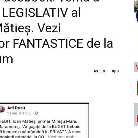
 LEGISLATIV al
ătieș. Vezi
or FANTASTICE de la
cum
368
0