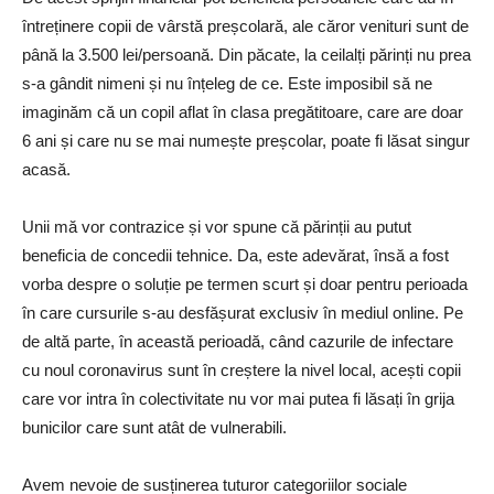
întreținere copii de vârstă preșcolară, ale căror venituri sunt de
până la 3.500 lei/persoană. Din păcate, la ceilalți părinți nu prea
s-a gândit nimeni și nu înțeleg de ce. Este imposibil să ne
imaginăm că un copil aflat în clasa pregătitoare, care are doar
6 ani și care nu se mai numește preșcolar, poate fi lăsat singur
acasă.
Unii mă vor contrazice și vor spune că părinții au putut
beneficia de concedii tehnice. Da, este adevărat, însă a fost
vorba despre o soluție pe termen scurt și doar pentru perioada
în care cursurile s-au desfășurat exclusiv în mediul online. Pe
de altă parte, în această perioadă, când cazurile de infectare
cu noul coronavirus sunt în creștere la nivel local, acești copii
care vor intra în colectivitate nu vor mai putea fi lăsați în grija
bunicilor care sunt atât de vulnerabili.
Avem nevoie de susținerea tuturor categoriilor sociale