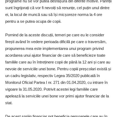
programe nu se vor putea desfășura din diferite motive. Părinții
sunt îngrijorați că vor fi nevoiți să renunțe, cel puțin unul dintre
ei, la locul de muncă sau să își micșoreze norma la 4 ore
pentru a se putea ocupa de copii.
Pornind de la aceste discuții, temeri pe care eu le consider
firești având în vedere perioada dificilă pe care o traversăm,
propunerea mea este implementarea unui program privind
acordarea unui ajutor financiar de care să beneficieze toate
familiile care au în întreținere copii de până la 12 ani și care au
nevoie de serviciile unei bone. Pentru copiii preșcolari există și
un cadru legislativ, respectiv Legea 35/2020 publicată în
Monitorul Oficial Partea I nr. 271 din 01.04.2020, cu intrare în
vigoare la 31.05.2020. Potrivit acestei legi familiile care
apelează la serviciile unei bone vor primi ajutor financiar de la
stat.
De acest sprijin financiar pot beneficia persoanele care au în