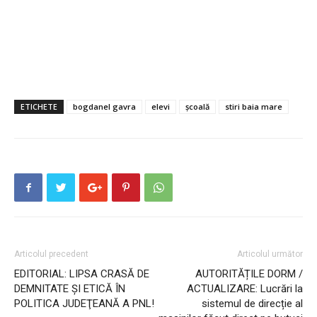
ETICHETE
bogdanel gavra
elevi
școală
stiri baia mare
Articolul precedent
Articolul următor
EDITORIAL: LIPSA CRASĂ DE
AUTORITĂȚILE DORM /
DEMNITATE ŞI ETICĂ ÎN
ACTUALIZARE: Lucrări la
POLITICA JUDEŢEANĂ A PNL!
sistemul de direcție al