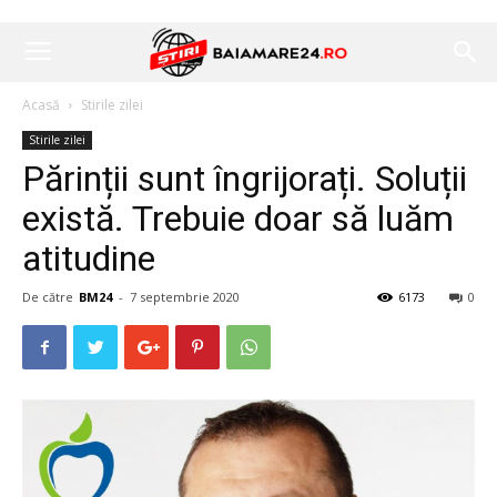
Acasă
Stirile zilei
Stirile zilei
Părinții sunt îngrijorați. Soluții
există. Trebuie doar să luăm
atitudine
De către
BM24
-
7 septembrie 2020
6173
0