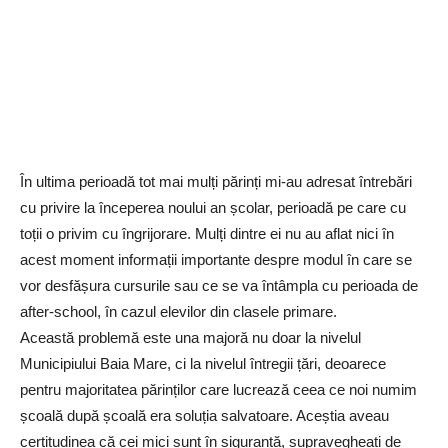
În ultima perioadă tot mai mulți părinți mi-au adresat întrebări
cu privire la începerea noului an școlar, perioadă pe care cu
toții o privim cu îngrijorare. Mulți dintre ei nu au aflat nici în
acest moment informații importante despre modul în care se
vor desfășura cursurile sau ce se va întâmpla cu perioada de
after-school, în cazul elevilor din clasele primare.
Această problemă este una majoră nu doar la nivelul
Municipiului Baia Mare, ci la nivelul întregii țări, deoarece
pentru majoritatea părinților care lucrează ceea ce noi numim
școală după școală era soluția salvatoare. Aceștia aveau
certitudinea că cei mici sunt în siguranță, supravegheați de