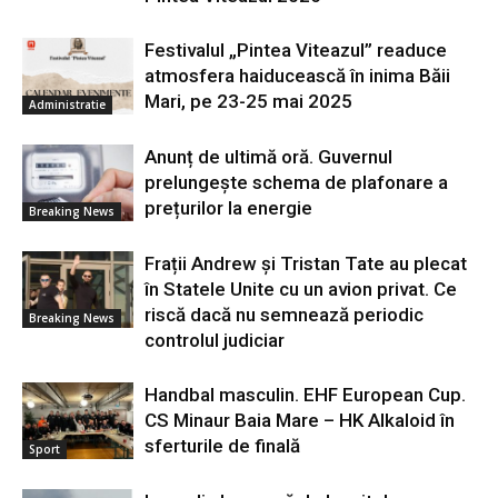
Festivalul „Pintea Viteazul” readuce
atmosfera haiducească în inima Băii
Mari, pe 23-25 mai 2025
Administratie
Anunț de ultimă oră. Guvernul
prelungește schema de plafonare a
prețurilor la energie
Breaking News
Frații Andrew și Tristan Tate au plecat
în Statele Unite cu un avion privat. Ce
riscă dacă nu semnează periodic
Breaking News
controlul judiciar
Handbal masculin. EHF European Cup.
CS Minaur Baia Mare – HK Alkaloid în
sferturile de finală
Sport