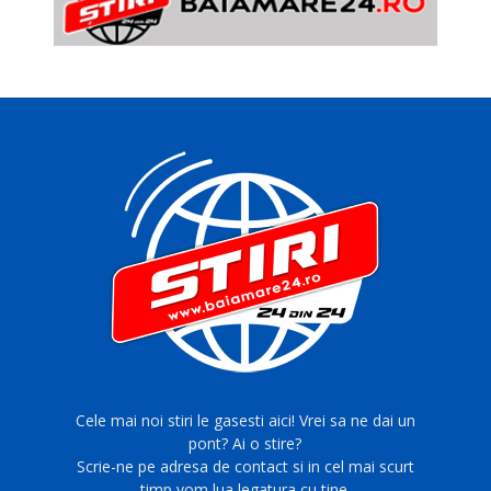
Cele mai noi stiri le gasesti aici! Vrei sa ne dai un
pont? Ai o stire?
Scrie-ne pe adresa de contact si in cel mai scurt
timp vom lua legatura cu tine.