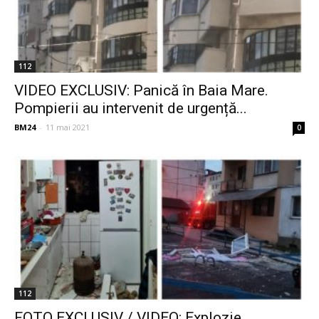
112
VIDEO EXCLUSIV: Panică în Baia Mare.
Pompierii au intervenit de urgență...
BM24
-
11 mai 2021
0
112
FOTO EXCLUSIV / VIDEO: Explozie