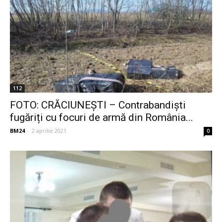
112
FOTO: CRĂCIUNEȘTI – Contrabandiști
fugăriți cu focuri de armă din România...
BM24
-
2 aprilie 2021
0