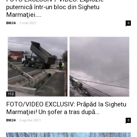
puternică într-un bloc din Sighetu
Marmaţiei....
BM24
-
5 mai 2021
0
112
FOTO/VIDEO EXCLUSIV: Prăpăd la Sighetu
Marmaţiei! Un şofer a tras după...
BM24
-
6 aprilie 2021
0