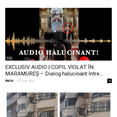
112
EXCLUSIV AUDIO | COPIL VIOLAT ÎN
MARAMUREȘ – Dialog halucinant între...
BM24
-
10 iunie 2021
0