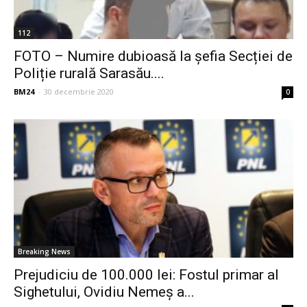
112
FOTO – Numire dubioasă la șefia Secției de
Poliție rurală Sarasău....
BM24
-
30 decembrie 2020
0
Breaking News
Prejudiciu de 100.000 lei: Fostul primar al
Sighetului, Ovidiu Nemeș a...