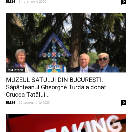
BM24
-
3 noiembrie 2020
0
MM Istoric
MUZEUL SATULUI DIN BUCUREȘTI:
Săpânțeanul Gheorghe Turda a donat
Crucea Tatălui...
BM24
-
20 septembrie 2020
0