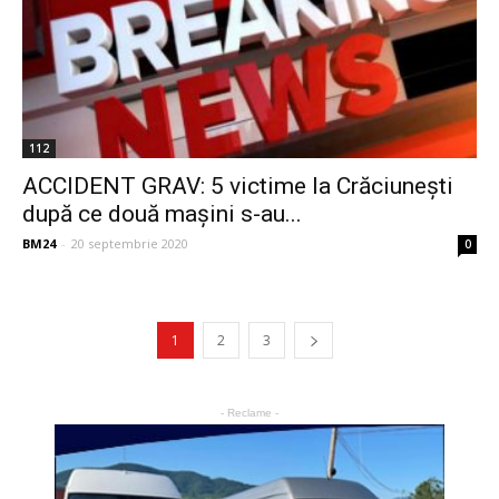
112
ACCIDENT GRAV: 5 victime la Crăciunești
după ce două mașini s-au...
BM24
-
20 septembrie 2020
0
1
2
3
- Reclame -