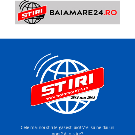
Cele mai noi stiri le gasesti aici! Vrei sa ne dai un
pont? Ai o stire?