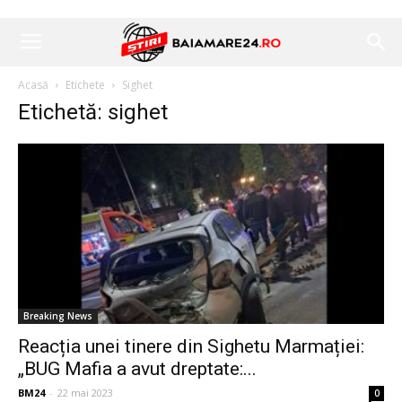
Acasă
Etichete
Sighet
Etichetă: sighet
Breaking News
Reacția unei tinere din Sighetu Marmației:
„BUG Mafia a avut dreptate:...
BM24
-
22 mai 2023
0