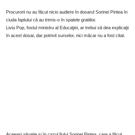
Procurorii nu au făcut nicio audiere în dosarul Sorinei Pintea în
ciuda faptului că au trimis-o în spatele gratiilor.
Liviu Pop, fostul ministru al Educaţiei, ar trebui să dea explicaţii
în acest dosar, dar potrivit surselor, nici măcar nu a fost citat.
Aceeaşi situaţie şi în cazul fiului Sorinei Pintea, care a făcut