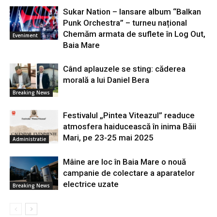
Sukar Nation – lansare album “Balkan
Punk Orchestra” – turneu național
Chemăm armata de suflete în Log Out,
Eveniment
Baia Mare
Când aplauzele se sting: căderea
morală a lui Daniel Bera
Breaking News
Festivalul „Pintea Viteazul” readuce
atmosfera haiducească în inima Băii
Mari, pe 23-25 mai 2025
Administratie
Mâine are loc în Baia Mare o nouă
campanie de colectare a aparatelor
electrice uzate
Breaking News