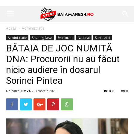
Acasă
Administratie
Administratie
Breaking News
Eveniment
National
Stirile zilei
BĂTAIA DE JOC NUMITĂ
DNA: Procurorii nu au făcut
nicio audiere în dosarul
Sorinei Pintea
De către
BM24
-
3 martie 2020
830
0