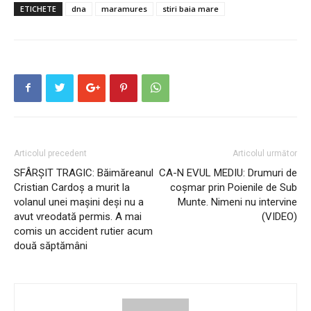
ETICHETE
dna
maramures
stiri baia mare
Articolul precedent
Articolul următor
SFÂRȘIT TRAGIC: Băimăreanul
CA-N EVUL MEDIU: Drumuri de
Cristian Cardoș a murit la
coșmar prin Poienile de Sub
volanul unei mașini deși nu a
Munte. Nimeni nu intervine
avut vreodată permis. A mai
(VIDEO)
comis un accident rutier acum
două săptămâni