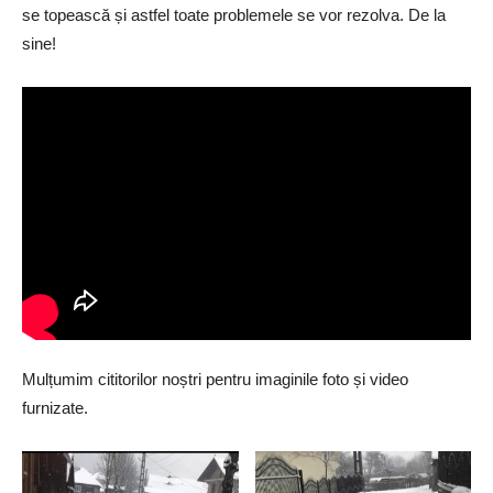
se topească și astfel toate problemele se vor rezolva. De la
sine!
Mulțumim cititorilor noștri pentru imaginile foto și video
furnizate.