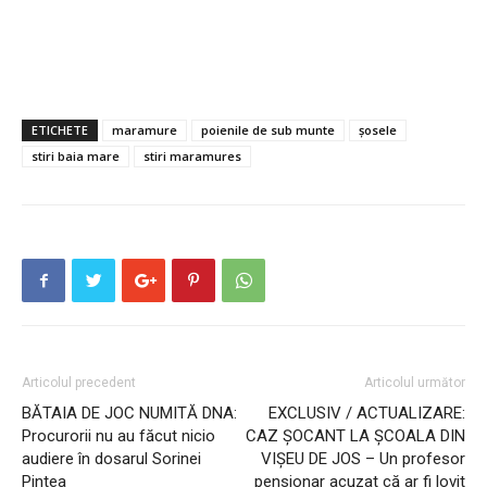
ETICHETE
maramure
poienile de sub munte
șosele
stiri baia mare
stiri maramures
Articolul precedent
Articolul următor
BĂTAIA DE JOC NUMITĂ DNA:
EXCLUSIV / ACTUALIZARE:
Procurorii nu au făcut nicio
CAZ ȘOCANT LA ȘCOALA DIN
audiere în dosarul Sorinei
VIȘEU DE JOS – Un profesor
Pintea
pensionar acuzat că ar fi lovit