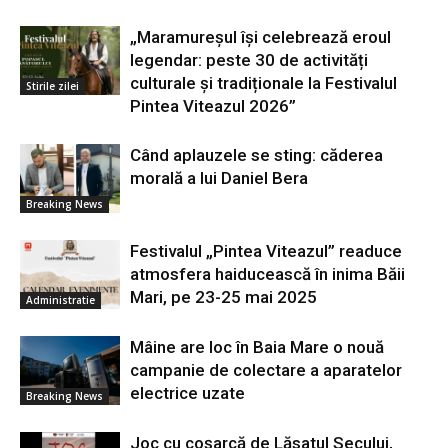
„Maramureșul își celebrează eroul
legendar: peste 30 de activități
culturale și tradiționale la Festivalul
Stirile zilei
Pintea Viteazul 2026”
Când aplauzele se sting: căderea
morală a lui Daniel Bera
Breaking News
Festivalul „Pintea Viteazul” readuce
atmosfera haiducească în inima Băii
Mari, pe 23-25 mai 2025
Administratie
Mâine are loc în Baia Mare o nouă
campanie de colectare a aparatelor
electrice uzate
Breaking News
Joc cu coșarcă de Lăsatul Secului,