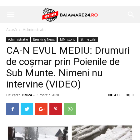
Acasă
Administratie
Administratie
Breaking News
MM Istoric
Stirile zilei
CA-N EVUL MEDIU: Drumuri
de coșmar prin Poienile de
Sub Munte. Nimeni nu
intervine (VIDEO)
De către
BM24
-
3 martie 2020
493
0