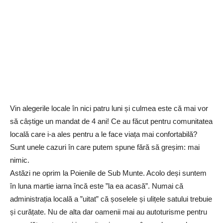
Vin alegerile locale în nici patru luni și culmea este că mai vor
să câștige un mandat de 4 ani! Ce au făcut pentru comunitatea
locală care i-a ales pentru a le face viața mai confortabilă?
Sunt unele cazuri în care putem spune fără să greșim: mai
nimic.
Astăzi ne oprim la Poienile de Sub Munte. Acolo deși suntem
în luna martie iarna încă este ”la ea acasă”. Numai că
administrația locală a ”uitat” că șoselele și ulițele satului trebuie
și curățate. Nu de alta dar oamenii mai au autoturisme pentru