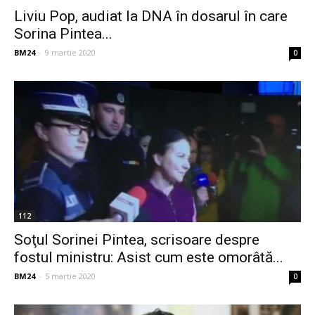
Liviu Pop, audiat la DNA în dosarul în care
Sorina Pintea...
BM24
-
9 martie 2020
0
112
Soţul Sorinei Pintea, scrisoare despre
fostul ministru: Asist cum este omorâtă...
BM24
-
5 martie 2020
0