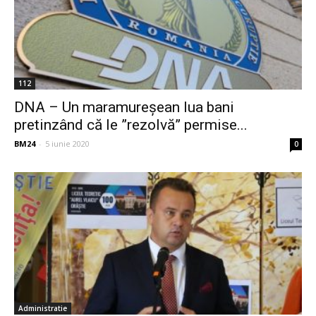
112
DNA – Un maramureșean lua bani
pretinzând că le ”rezolvă” permise...
BM24
-
5 iunie 2020
0
Administratie