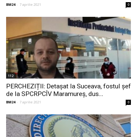
BM24
-
7 aprilie 2021
0
112
PERCHEZIȚII: Detaşat la Suceava, fostul șef
de la SPCRPCÎV Maramureş, dus...
BM24
-
7 aprilie 2021
0