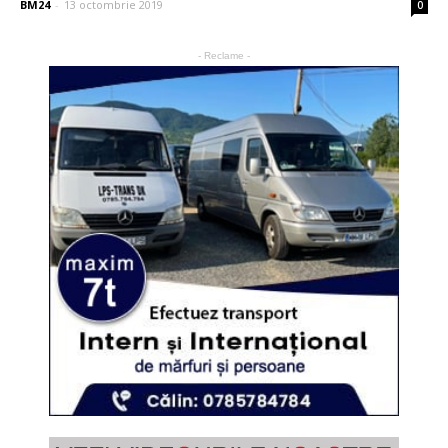
BM24
-
13 octombrie 2019
0
- Reclame -