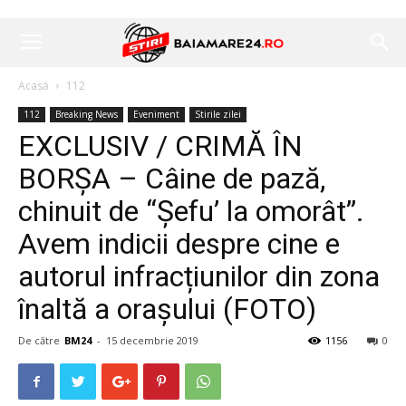
Acasă
112
112
Breaking News
Eveniment
Stirile zilei
EXCLUSIV / CRIMĂ ÎN
BORȘA – Câine de pază,
chinuit de “Șefu’ la omorât”.
Avem indicii despre cine e
autorul infracțiunilor din zona
înaltă a orașului (FOTO)
De către
BM24
-
15 decembrie 2019
1156
0