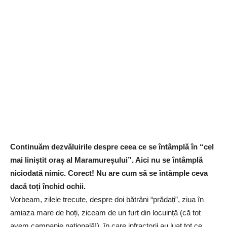
Continuăm dezvăluirile despre ceea ce se întâmplă în “cel
mai liniștit oraș al Maramureșului”. Aici nu se întâmplă
niciodată nimic. Corect! Nu are cum să se întâmple ceva
dacă toți închid ochii.
Vorbeam, zilele trecute, despre doi bătrâni “prădați”, ziua în
amiaza mare de hoți, ziceam de un furt din locuință (că tot
avem campanie națională!), în care infractorii au luat tot ce