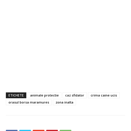
ETICHETE
animale protectie
caz sfidator
crima caine ucis
orasul borsa maramures
zona inalta