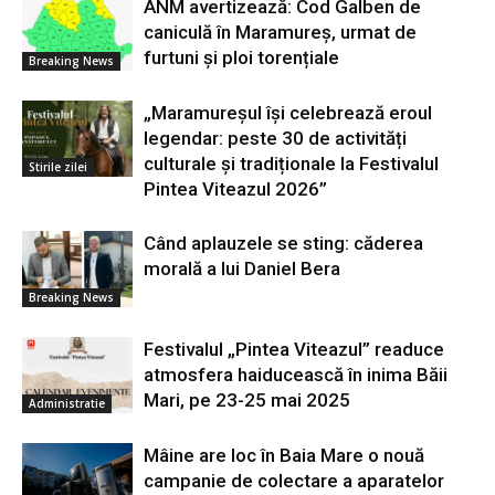
ANM avertizează: Cod Galben de
caniculă în Maramureș, urmat de
furtuni și ploi torențiale
Breaking News
„Maramureșul își celebrează eroul
legendar: peste 30 de activități
culturale și tradiționale la Festivalul
Stirile zilei
Pintea Viteazul 2026”
Când aplauzele se sting: căderea
morală a lui Daniel Bera
Breaking News
Festivalul „Pintea Viteazul” readuce
atmosfera haiducească în inima Băii
Mari, pe 23-25 mai 2025
Administratie
Mâine are loc în Baia Mare o nouă
campanie de colectare a aparatelor