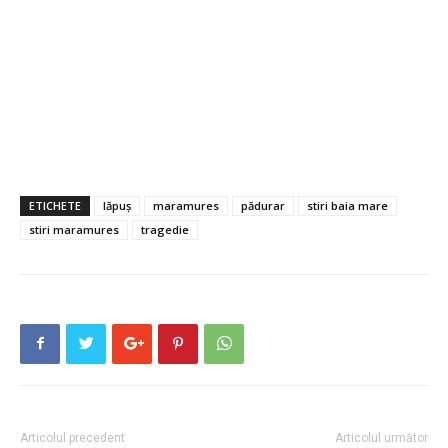
ETICHETE
lăpuș
maramures
pădurar
stiri baia mare
stiri maramures
tragedie
Articolul precedent
Articolul următor