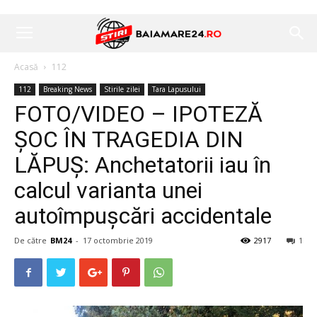
Acasă
112
112
Breaking News
Stirile zilei
Tara Lapusului
FOTO/VIDEO – IPOTEZĂ
ȘOC ÎN TRAGEDIA DIN
LĂPUȘ: Anchetatorii iau în
calcul varianta unei
autoîmpușcări accidentale
De către
BM24
-
17 octombrie 2019
2917
1