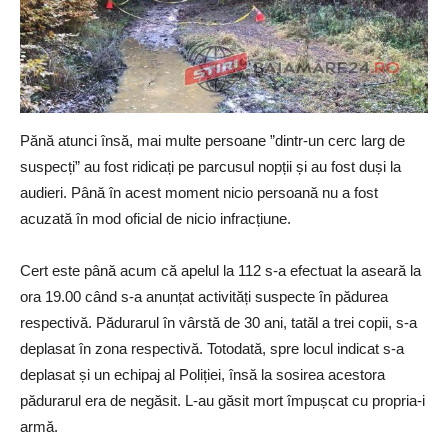
Pănă atunci însă, mai multe persoane ”dintr-un cerc larg de
suspecți” au fost ridicați pe parcusul nopții și au fost duși la
audieri. Până în acest moment nicio persoană nu a fost
acuzată în mod oficial de nicio infracțiune.
Cert este până acum că apelul la 112 s-a efectuat la aseară la
ora 19.00 când s-a anunțat activități suspecte în pădurea
respectivă. Pădurarul în vârstă de 30 ani, tatăl a trei copii, s-a
deplasat în zona respectivă. Totodată, spre locul indicat s-a
deplasat și un echipaj al Poliției, însă la sosirea acestora
pădurarul era de negăsit. L-au găsit mort împușcat cu propria-i
armă.