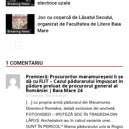
electrice uzate
Breaking News
Joc cu coșarcă de Lăsatul Secului,
organizat de Facultatea de Litere Baia
Mare
Breaking News
1 COMENTARIU
Premieră: Procurorilor maramureșeni li se
dă cu FLIT – Cazul pădurarului împușcat în
pădure preluat de procurorul general al
României | Baia Mare 24
22 noiembrie 2019 at 8:38 pm
[…] cu propria armă pădurarul din Maramureș.
Directorul Romsilva, detalii exclusive din anchetă
FOTO/VIDEO – IPOTEZĂ ȘOC ÎN TRAGEDIA DIN
LĂPUȘ: Anchetatorii iau în calcul varianta unei…
SUNT ÎN PERICOL? Mama pădurarului ucis la Rogoz