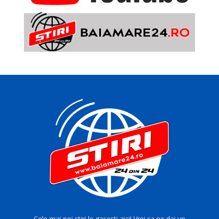
Cele mai noi stiri le gasesti aici! Vrei sa ne dai un