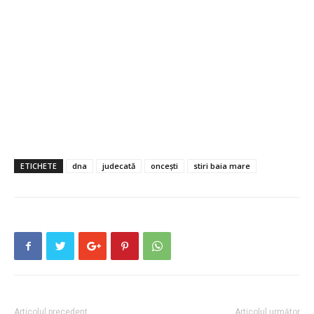
ETICHETE
dna
judecată
oncești
stiri baia mare
Articolul precedent
Articolul următor