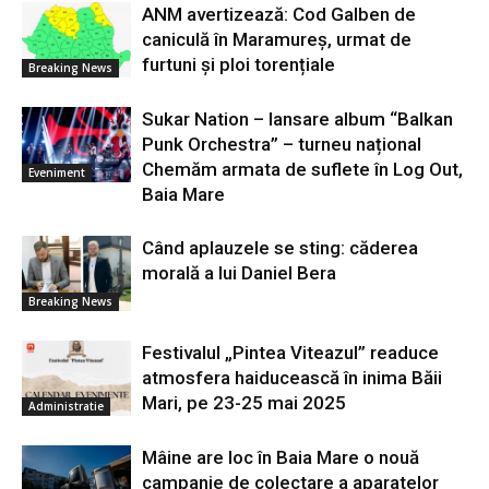
ANM avertizează: Cod Galben de
caniculă în Maramureș, urmat de
furtuni și ploi torențiale
Breaking News
Sukar Nation – lansare album “Balkan
Punk Orchestra” – turneu național
Chemăm armata de suflete în Log Out,
Eveniment
Baia Mare
Când aplauzele se sting: căderea
morală a lui Daniel Bera
Breaking News
Festivalul „Pintea Viteazul” readuce
atmosfera haiducească în inima Băii
Mari, pe 23-25 mai 2025
Administratie
Mâine are loc în Baia Mare o nouă
campanie de colectare a aparatelor