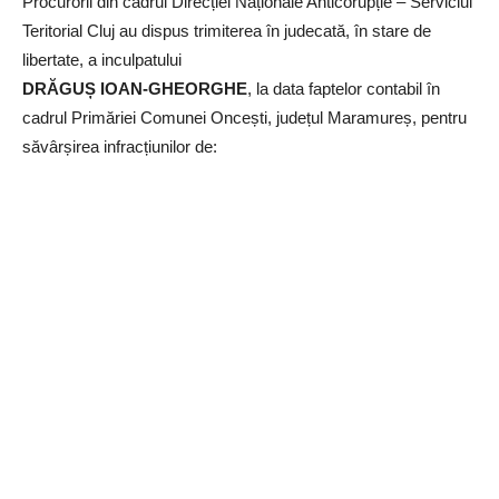
Procurorii din cadrul Direcției Naționale Anticorupție – Serviciul
Teritorial Cluj au dispus trimiterea în judecată, în stare de
libertate, a inculpatului
DRĂGUȘ IOAN-GHEORGHE
, la data faptelor contabil în
cadrul Primăriei Comunei Oncești, județul Maramureș, pentru
săvârșirea infracțiunilor de: