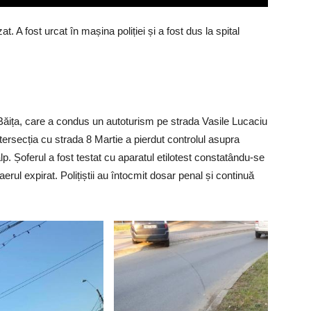
zat. A fost urcat în mașina poliției și a fost dus la spital
a Băița, care a condus un autoturism pe strada Vasile Lucaciu
tersecția cu strada 8 Martie a pierdut controlul asupra
âlp. Șoferul a fost testat cu aparatul etilotest constatându-se
erul expirat. Polițiștii au întocmit dosar penal și continuă