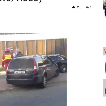
551
0