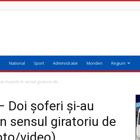
t
National
Sport
Administratie
Monden
Regiuni
t mașinile în sensul giratoriu de...
Doi șoferi și-au
în sensul giratoriu de
oto/video)