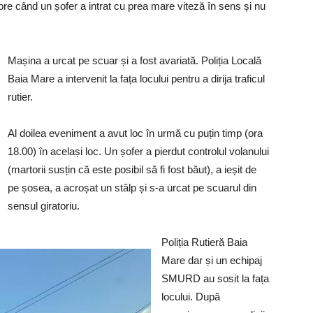
re când un șofer a intrat cu prea mare viteză în sens și nu
Mașina a urcat pe scuar și a fost avariată. Poliția Locală
Baia Mare a intervenit la fața locului pentru a dirija traficul
rutier.
Al doilea eveniment a avut loc în urmă cu puțin timp (ora
18.00) în același loc. Un șofer a pierdut controlul volanului
(martorii susțin că este posibil să fi fost băut), a ieșit de
pe șosea, a acroșat un stâlp și s-a urcat pe scuarul din
sensul giratoriu.
Poliția Rutieră Baia
Mare dar și un echipaj
SMURD au sosit la fața
locului. După