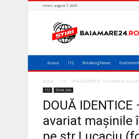
vineri, august 7, 2026
Baia
Mare
24
Acasa
112
Breaking News
Evenimen
Acasă
112
DOUĂ IDENTICE – Doi șoferi și-au avaria
112
Stirile zilei
DOUĂ IDENTICE – 
avariat mașinile 
pe str Lucaciu (f