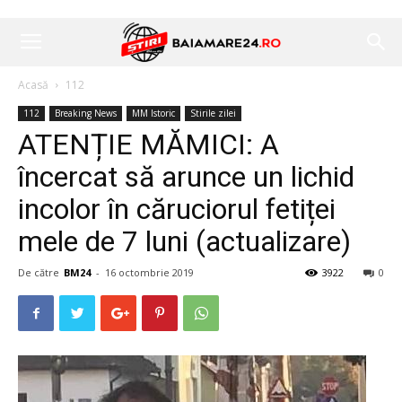
Acasă
112
112
Breaking News
MM Istoric
Stirile zilei
ATENȚIE MĂMICI: A
încercat să arunce un lichid
incolor în căruciorul fetiței
mele de 7 luni (actualizare)
De către
BM24
-
16 octombrie 2019
3922
0