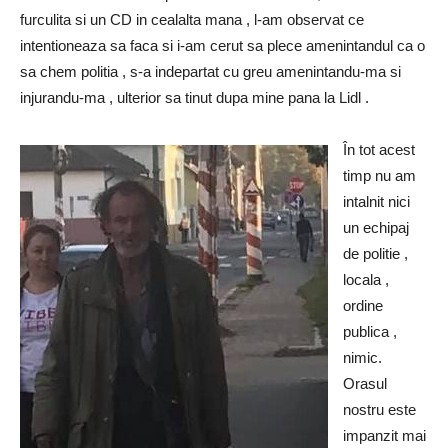
furculita si un CD in cealalta mana , l-am observat ce
intentioneaza sa faca si i-am cerut sa plece amenintandul ca o
sa chem politia , s-a indepartat cu greu amenintandu-ma si
injurandu-ma , ulterior sa tinut dupa mine pana la Lidl .
În tot acest
timp nu am
intalnit nici
un echipaj
de politie ,
locala ,
ordine
publica ,
nimic.
Orasul
nostru este
impanzit mai