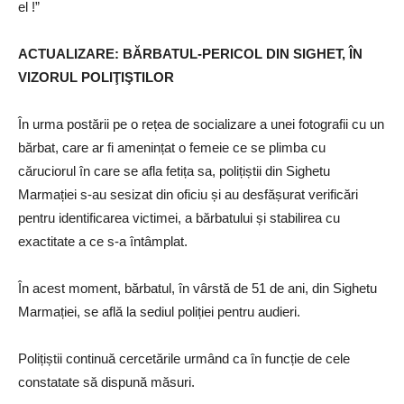
el !”
ACTUALIZARE: BĂRBATUL-PERICOL DIN SIGHET, ÎN
VIZORUL POLIŢIŞTILOR
În urma postării pe o rețea de socializare a unei fotografii cu un
bărbat, care ar fi amenințat o femeie ce se plimba cu
căruciorul în care se afla fetița sa, polițiștii din Sighetu
Marmației s-au sesizat din oficiu și au desfășurat verificări
pentru identificarea victimei, a bărbatului și stabilirea cu
exactitate a ce s-a întâmplat.
În acest moment, bărbatul, în vârstă de 51 de ani, din Sighetu
Marmației, se află la sediul poliției pentru audieri.
Polițiștii continuă cercetările urmând ca în funcție de cele
constatate să dispună măsuri.