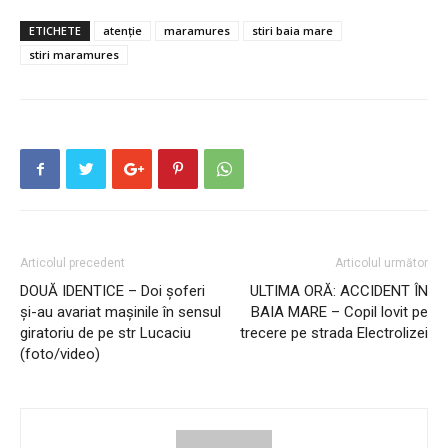
ETICHETE
atenție
maramures
stiri baia mare
stiri maramures
Articolul precedent
Articolul următor
DOUĂ IDENTICE – Doi șoferi
ULTIMA ORĂ: ACCIDENT ÎN
și-au avariat mașinile în sensul
BAIA MARE – Copil lovit pe
giratoriu de pe str Lucaciu
trecere pe strada Electrolizei
(foto/video)