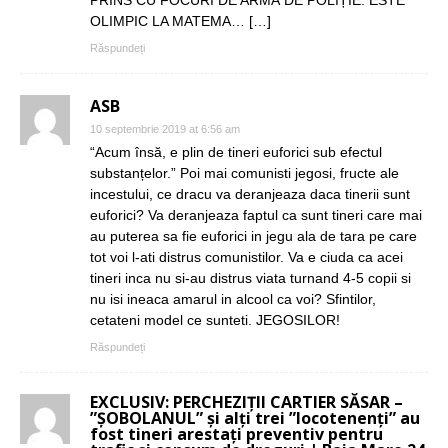
OLIMPIC LA MATEMA… […]
Răspundeți
ASB
10 septembrie 2019 at 6:56 am
“Acum însă, e plin de tineri euforici sub efectul
substanțelor.” Poi mai comunisti jegosi, fructe ale
incestului, ce dracu va deranjeaza daca tinerii sunt
euforici? Va deranjeaza faptul ca sunt tineri care mai
au puterea sa fie euforici in jegu ala de tara pe care
tot voi l-ati distrus comunistilor. Va e ciuda ca acei
tineri inca nu si-au distrus viata turnand 4-5 copii si
nu isi ineaca amarul in alcool ca voi? Sfintilor,
cetateni model ce sunteti. JEGOSILOR!
Răspundeți
EXCLUSIV: PERCHEZIȚII CARTIER SĂSAR –
”ȘOBOLANUL” și alți trei ”locotenenți” au
fost tineri arestați preventiv pentru