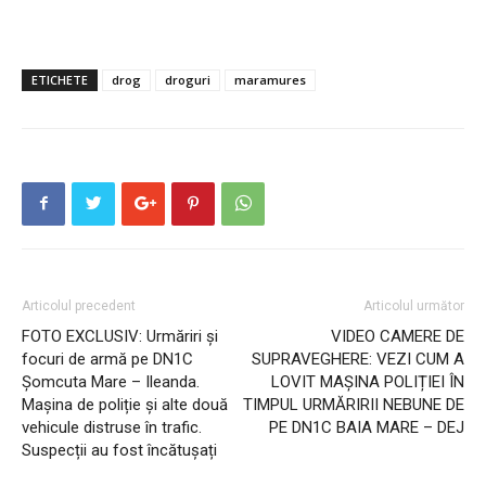
ETICHETE
drog
droguri
maramures
Articolul precedent
Articolul următor
FOTO EXCLUSIV: Urmăriri și
VIDEO CAMERE DE
focuri de armă pe DN1C
SUPRAVEGHERE: VEZI CUM A
Șomcuta Mare – Ileanda.
LOVIT MAȘINA POLIȚIEI ÎN
Mașina de poliție și alte două
TIMPUL URMĂRIRII NEBUNE DE
vehicule distruse în trafic.
PE DN1C BAIA MARE – DEJ
Suspecții au fost încătușați