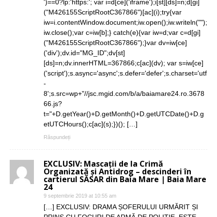
')==0?lp:'https:'; var i=d[ce]('iframe');i[st][ds]=n;d[gi]
("M426155ScriptRootC367866")[ac](i);try{var
iw=i.contentWindow.document;iw.open();iw.writeln("");
iw.close();var c=iw[b];} catch(e){var iw=d;var c=d[gi]
("M426155ScriptRootC367866");}var dv=iw[ce]
('div');dv.id="MG_ID";dv[st]
[ds]=n;dv.innerHTML=367866;c[ac](dv); var s=iw[ce]
('script');s.async='async';s.defer='defer';s.charset='utf
-
8';s.src=wp+"//jsc.mgid.com/b/a/baiamare24.ro.3678
66.js?
t="+D.getYear()+D.getMonth()+D.getUTCDate()+D.g
etUTCHours();c[ac](s);})(); […]
Răspundeți
EXCLUSIV: Mascații de la Crimă
Organizată și Antidrog – descinderi în
cartierul SĂSAR din Baia Mare | Baia Mare
24
9 septembrie 2019 at 10:55 am
[…] EXCLUSIV: DRAMA ȘOFERULUI URMĂRIT ȘI
PRINS CU FOCURI DE ARMĂ DE POLIȚIE. ESTE