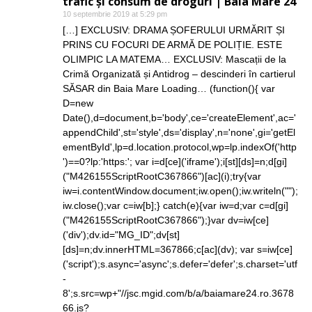
trafic și consum de droguri | Baia Mare 24
10 septembrie 2019 at 5:29 pm
[…] EXCLUSIV: DRAMA ȘOFERULUI URMĂRIT ȘI
PRINS CU FOCURI DE ARMĂ DE POLIȚIE. ESTE
OLIMPIC LA MATEMA… EXCLUSIV: Mascații de la
Crimă Organizată și Antidrog – descinderi în cartierul
SĂSAR din Baia Mare Loading… (function(){ var
D=new
Date(),d=document,b='body',ce='createElement',ac='
appendChild',st='style',ds='display',n='none',gi='getEl
ementById',lp=d.location.protocol,wp=lp.indexOf('http
')==0?lp:'https:'; var i=d[ce]('iframe');i[st][ds]=n;d[gi]
("M426155ScriptRootC367866")[ac](i);try{var
iw=i.contentWindow.document;iw.open();iw.writeln("");
iw.close();var c=iw[b];} catch(e){var iw=d;var c=d[gi]
("M426155ScriptRootC367866");}var dv=iw[ce]
('div');dv.id="MG_ID";dv[st]
[ds]=n;dv.innerHTML=367866;c[ac](dv); var s=iw[ce]
('script');s.async='async';s.defer='defer';s.charset='utf
-
8';s.src=wp+"//jsc.mgid.com/b/a/baiamare24.ro.3678
66.js?