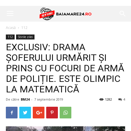
Acasă
112
112
Stirile zilei
EXCLUSIV: DRAMA
ȘOFERULUI URMĂRIT ȘI
PRINS CU FOCURI DE ARMĂ
DE POLIȚIE. ESTE OLIMPIC
LA MATEMATICĂ
De către
BM24
-
7 septembrie 2019
1282
4