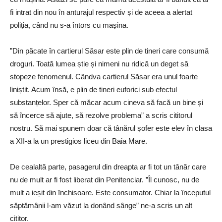
fi intrat din nou în anturajul respectiv și de aceea a alertat
poliția, când nu s-a întors cu mașina.
”Din păcate în cartierul Săsar este plin de tineri care consumă
droguri. Toată lumea știe și nimeni nu ridică un deget să
stopeze fenomenul. Cândva cartierul Săsar era unul foarte
liniștit. Acum însă, e plin de tineri euforici sub efectul
substanțelor. Sper că măcar acum cineva să facă un bine și
să încerce să ajute, să rezolve problema” a scris cititorul
nostru. Să mai spunem doar că tânărul șofer este elev în clasa
a XII-a la un prestigios liceu din Baia Mare.
De cealaltă parte, pasagerul din dreapta ar fi tot un tânăr care
nu de mult ar fi fost liberat din Penitenciar. ”Îl cunosc, nu de
mult a ieșit din închisoare. Este consumator. Chiar la începutul
săptămânii l-am văzut la donând sânge” ne-a scris un alt
cititor.