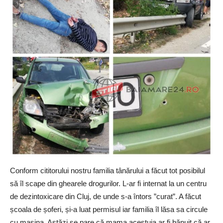
Conform cititorului nostru familia tânărului a făcut tot posibilul
să îl scape din ghearele drogurilor. L-ar fi internat la un centru
de dezintoxicare din Cluj, de unde s-a întors ”curat”. A făcut
școala de șoferi, și-a luat permisul iar familia îl lăsa sa circule
cu mașina. Astăzi se pare că mama acestuia ar fi bănuit că ar