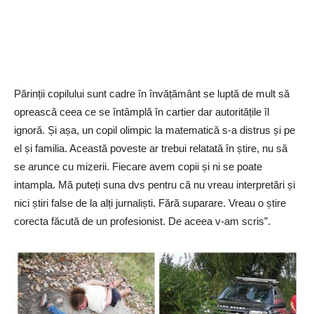
Părinții copilului sunt cadre în învățământ se luptă de mult să
oprească ceea ce se întâmplă în cartier dar autoritățile îl
ignoră. Și așa, un copil olimpic la matematică s-a distrus și pe
el și familia. Această poveste ar trebui relatată în știre, nu să
se arunce cu mizerii. Fiecare avem copii și ni se poate
intampla. Mă puteți suna dvs pentru că nu vreau interpretări și
nici știri false de la alți jurnaliști. Fără suparare. Vreau o știre
corecta făcută de un profesionist. De aceea v-am scris”.