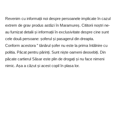
Revenim cu informații noi despre persoanele implicate în cazul
extrem de grav produs astăzi în Maramureș. Cititorii noștri ne-
au furnizat detalii și informații în exclusivitate despre cine sunt
cele două persoane: șoferul și pasagerul din dreapta.
Conform acestora ” tânărul șofer nu este la prima întâlnire cu
politia. Păcat pentru părinți. Sunt niște oameni deosebiți. Din
păcate cartierul Săsar este plin de drogați și nu face nimeni
nimic. Așa a căzut și acest copil în plasa lor.