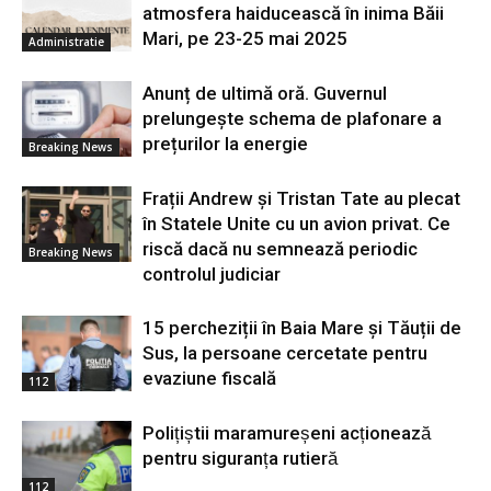
atmosfera haiducească în inima Băii
Mari, pe 23-25 mai 2025
Administratie
Anunț de ultimă oră. Guvernul
prelungește schema de plafonare a
prețurilor la energie
Breaking News
Frații Andrew și Tristan Tate au plecat
în Statele Unite cu un avion privat. Ce
riscă dacă nu semnează periodic
Breaking News
controlul judiciar
15 percheziții în Baia Mare și Tăuții de
Sus, la persoane cercetate pentru
evaziune fiscală
112
Polițiștii maramureșeni acționează
pentru siguranța rutieră
112