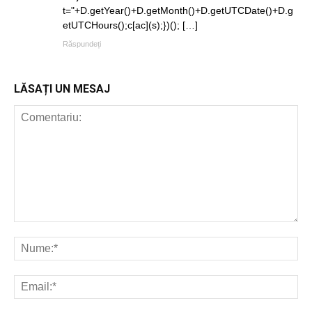
t="+D.getYear()+D.getMonth()+D.getUTCDate()+D.g
etUTCHours();c[ac](s);})(); […]
Răspundeți
LĂSAȚI UN MESAJ